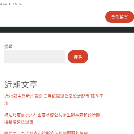
a comment.
搜尋
搜尋
近期文章
近30部中外新片表態 三月億嵐辦公室設計影市“旺季不
淡”
補貼尺度99元/人 國度基礎公共衛生辦事森和診所體
檢新增這些辦事
鄭仁才：為了那森和診所疫苗份輕飄飄的信賴