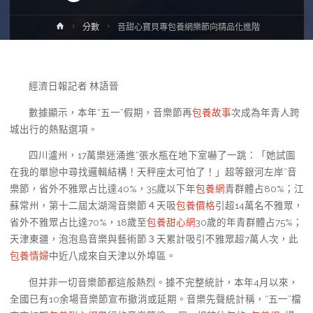
Home
分數
音甜心寶貝專包養網樂節向精品化進階
經濟日報記者 林語晉
數據顯示，本年“五一”假期，音樂節再
包養故事
次成為年青人跨
城出行的熱點選項。
四川瀘州，17萬樂迷涌進“張水瓶在地下室嚇了一跳：「她試圖
在我的單戀中尋找邏輯結構！天秤座太可怕了！」超等銀河左岸”音
樂節，省外不雅眾占比達40%，35歲以下年
包養網
青群體占80%；江
蘇常州，第十二屆太湖灣音樂節４天吸
包養價格
引超14萬名不雅眾，
省外不雅眾占比達70%，18歲至
包養甜心網
30歲的年青群體占75%；
天津東疆，泡泡島音樂與藝術節３天累計吸引不雅眾超7萬人次，此
包養情婦
中近八成來自天津以外埠區。
但并非一切音樂節都這般熱烈。據不完整統計，本年4月以來，
全國已有10余場音樂節宣布撤消或延期。音樂先聲統計稱，“五一”檔