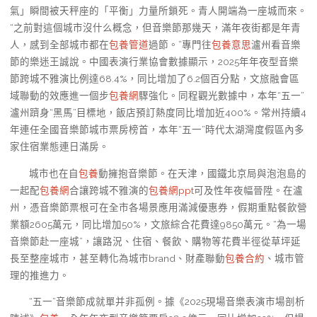
氣」瞬間被天秤座的「平衡」力量所鎖死。青人開端為一座城而來。
“之前對這個城市沒什么概念，但音樂節那幾天，滿年夜街都是年青
人，感到全部城市都在
包養管道
過節。”專門往
包養意思
瀘州看音樂
節的樂迷王誠說。中國表演行業協會數據顯示，2025年年夜型音樂
節跨城不雅演比例達68.4%，同比增加了6.2個百分點，文旅融會區
域聯動的效應進一個步
包養網
驟強化。同程觀光數據中，本年“五一”
瀘州躋身“黑馬”目標地，飯店預訂熱度同比增加近400%。常州持續4
年連任全國音樂節城市票房榜首，本年“五一”時代太湖灣度假區內多
家住宿業態連日滿房。
城市也在自
包養
動擁抱音樂節。在天津，國鐵北京局與泡泡島的
一起配
包養網
合讓跨城不雅演的
包養網ppt
可及性年夜幅晉陞。在瀘
州，憑音樂節票根可在全市各場景應用滿減優惠券，假期重點餐飲營
業額2605萬元，同比增加50%，文旅綜合花費達9850萬元。“為一場
音樂節赴一座城”，讓路況、住宿、餐飲、購物等花費半徑從草坪延
長至整座城市，甚至轉化為城市brand、財產聯動
包養合約
、城市管
理的推進力。
“五一”音樂節成就單并非孤例。據《2025現場音樂表演市場剖析