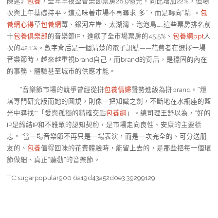
陳述》
包養
，全年年夜型音樂節票房28.9億元，同比增加22%，但場
次與上年基礎持平。這意味著市場不再尋求“多”，而是轉向“精”。
包
養網心得
草
包養網
莓、銀河左岸、太湖灣、泡泡島……這些票房排名前
十
包養俱樂部
的音樂節IP，進獻了全市場票房的45.5%、
包養網ppt
人
次的42.1%。數字背后是一個清楚的電子訊號——花費者在選擇一場
音樂節時，越來越重視brand自己，而brand的背后，是穩固的內在
的事務、體驗甚至城市的供應才能。
“音樂節市場的競爭曾經從拼
包養情婦
聲勢進級為拼brand。”燈
塔專門研究版而她的圓規，則像一把知識之劍，不斷地在水瓶座的藍
光中尋找**「愛與孤獨的精確交點
包養網
」。總司理王舒以為，“好的
IP是締結IP和不雅眾的認知契約，是市場走向良性、安康的主要標
志。”當一場音樂節不再只是一場表演，而是一次完全的、可分送朋
友的、
包養
值得回味的花費體驗時，能留上去的，是那些把每一個環
節做細、真正“聽勸”的音樂節。
TC:sugarpopular900 6a19d43a52d0e3.39299129