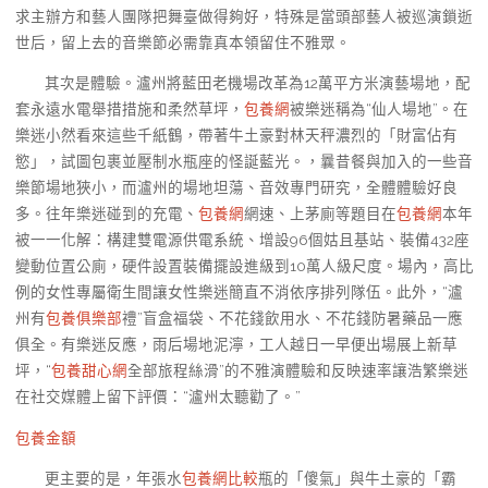
求主辦方和藝人團隊把舞臺做得夠好，特殊是當頭部藝人被巡演鎖逝
世后，留上去的音樂節必需靠真本領留住不雅眾。
其次是體驗。瀘州將藍田老機場改革為12萬平方米演藝場地，配
套永遠水電舉措措施和柔然草坪，
包養網
被樂迷稱為“仙人場地”。在
樂迷小然看來這些千紙鶴，帶著牛土豪對林天秤濃烈的「財富佔有
慾」，試圖包裹並壓制水瓶座的怪誕藍光。，曩昔餐與加入的一些音
樂節場地狹小，而瀘州的場地坦蕩、音效專門研究，全體體驗好良
多。往年樂迷碰到的充電、
包養網
網速、上茅廁等題目在
包養網
本年
被一一化解：構建雙電源供電系統、增設96個姑且基站、裝備432座
變動位置公廁，硬件設置裝備擺設進級到10萬人級尺度。場內，高比
例的女性專屬衛生間讓女性樂迷簡直不消依序排列隊伍。此外，“瀘
州有
包養俱樂部
禮”盲盒福袋、不花錢飲用水、不花錢防暑藥品一應
俱全。有樂迷反應，雨后場地泥濘，工人越日一早便出場展上新草
坪，“
包養甜心網
全部旅程絲滑”的不雅演體驗和反映速率讓浩繁樂迷
在社交媒體上留下評價：“瀘州太聽勸了。”
包養金額
更主要的是，年張水
包養網比較
瓶的「傻氣」與牛土豪的「霸