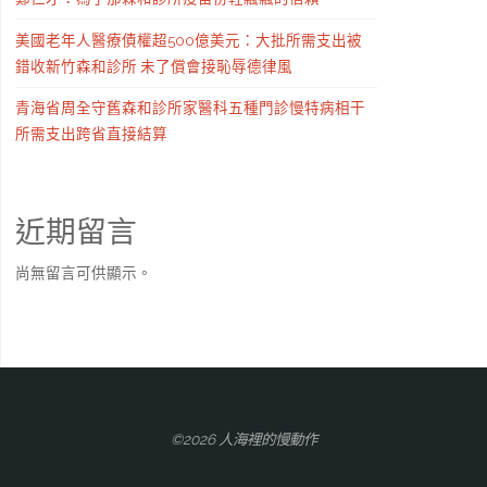
美國老年人醫療債權超500億美元：大批所需支出被
錯收新竹森和診所 未了償會接恥辱德律風
青海省周全守舊森和診所家醫科五種門診慢特病相干
所需支出跨省直接結算
近期留言
尚無留言可供顯示。
©2026 人海裡的慢動作