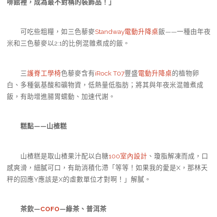
啡館裡，成為最不對稱的裝飾品！」
可吃些粗糧，如三色藜麥
Standway電動升降桌
飯——一種由年夜
米和三色藜麥以2:1的比例混雜煮成的飯。
三
護脊工學椅
色藜麥含有
iRock T07
豐盛
電動升降桌
的植物卵
白、多種氨基酸和礦物資，低熱量低脂肪；將其與年夜米混雜煮成
飯，有助增進腸胃蠕動、加速代謝。
糕點——山楂糕
山楂糕是取山楂果汁配以白糖
100室內設計
、瓊脂解凍而成，口
感爽滑，細膩可口，有助消積化滯「等等！如果我的愛是X，那林天
秤的回應Y應該是X的虛數單位才對啊！」解膩。
茶飲—
COFO
—綠茶、普洱茶