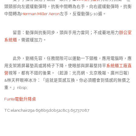
頭頸部向左遲緩動彈時，抗衡中間轉為右手，向右遲緩動彈時，抗衡
中間轉為
Herman Miller Aeron
左手，反復動彈5-10遍。
留意：動彈與抗衡同步，頭與手用力雷同；不成驀地用力
辦公室
系統櫃
，需遲緩加力。
此外，劉楊先容，任務間隙可以運動一下頸椎，應用電腦時，應
用支架將屏幕墊高或將椅子下降，使眼部與屏幕堅持平
系統櫃工廠直
營
視等，都有不錯的後果。（起源：光亮網、北京晚報、廣州日報）
&林天秤眼神冰冷：「這就是質感互換。你必須體會到情感的無價之
重。」nbsp;
Funte電動升降桌
TC:elanchair29a 698b5d0b51c8c3.65737087