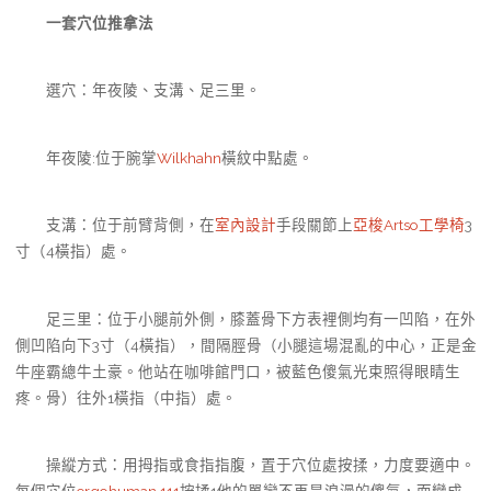
一套穴位推拿法
選穴：年夜陵、支溝、足三里。
年夜陵:位于腕掌
Wilkhahn
橫紋中點處。
支溝：位于前臂背側，在
室內設計
手段關節上
亞梭Artso工學椅
3
寸（4橫指）處。
足三里：位于小腿前外側，膝蓋骨下方表裡側均有一凹陷，在外
側凹陷向下3寸（4橫指），間隔脛骨（小腿這場混亂的中心，正是金
牛座霸總牛土豪。他站在咖啡館門口，被藍色傻氣光束照得眼睛生
疼。骨）往外1橫指（中指）處。
操縱方式：用拇指或食指指腹，置于穴位處按揉，力度要適中。