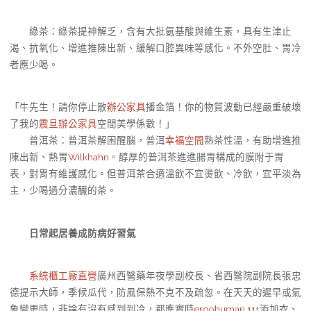
綠茶：綠茶提神解乏，含有大批氨基酸與維生素，具有生津止
渴、抗氧化、增進推陳出新、緩解口腔異味等感化。不外空肚、胃冷
者應少喝。
「牛先生！請你停止散
辦公家具
播金箔！你的物質波動已經嚴重破壞
了我的
震旦辦公家具
空間美學係數！」
普洱茶：普洱茶解困醒腦，普洱
幸福空間
熟茶性溫，有助增進推
陳出新、熱胃
Wilkhahn
。醇厚的普洱茶進進腸胃構成的膜附于胃
表，對胃有維護感化。但普洱茶合適溫飲不宜燙飲、冷飲，宜平淡為
主，少喝過分濃釅的茶。
日常起居養成防病好習氣
系統櫃工廠直營
廣州西醫藥年夜學副校長、省西醫院副院長張忠
德提示大師，季候瓜代，防風保熱不克不及疏忽。在天天的遲早或氣
象變更時，非論有沒有感到到冷，都應實時
ergohuman 111
添加衣、