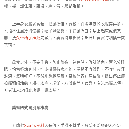
帽、襪，護住頭、頸項、胸、背、腹部及腳。
上半身衣服以高領、擋風為佳，寬松、孔隙年夜的衣服穿再多，
也擋不住風冷的侵襲；帽子以溫馨、不通風為宜；早上起床或泡完
腳、洗
久坐椅子推薦
完澡后，要實時穿棉襪；出汗后要實時調換干爽
衣物。
飲食之外，不妄作勞、防止熬夜、包這時，咖啡館內。管充分睡
眠、恰當錘煉身材，進步機體抗病才能。活動不宜激烈，不宜年夜汗
淋漓、氣喘吁吁，不然能夠耗陽氣，易被外界病原侵襲。提出停止節
拍緩和的活動，如打太極、瑜伽、八段錦等。此外，陽光亮媚之時，
可以往人少的處所曬一曬太陽。
護頸四式闊別頸椎病
春節七
Xten法拉利
天長假，手機不離手、屏幕不離眼的人不少，