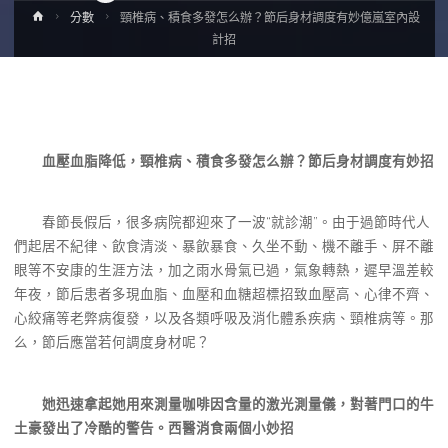
Home
分數
頸椎病、積食多發怎么辦？節后身材調度有妙億嵐室內設
計招
血壓血脂降低，頸椎病、積食多發怎么辦？節后身材調度有妙招
春節長假后，很多病院都迎來了一波“就診潮”。由于過節時代人
們起居不紀律、飲食清淡、暴飲暴食、久坐不動、機不離手、屏不離
眼等不安康的生涯方法，加之雨水骨氣已過，氣象轉熱，遲早溫差較
年夜，節后患者多現血脂、血壓和血糖超標招致血壓高、心律不齊、
心絞痛等老弊病復發，以及各類呼吸及消化體系疾病、頸椎病等。那
么，節后應當若何調度身材呢？
她迅速拿起她用來測量咖啡因含量的激光測量儀，對著門口的牛
土豪發出了冷酷的警告。西醫消食兩個小妙招