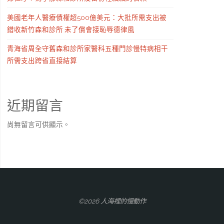
美國老年人醫療債權超500億美元：大批所需支出被
錯收新竹森和診所 未了償會接恥辱德律風
青海省周全守舊森和診所家醫科五種門診慢特病相干
所需支出跨省直接結算
近期留言
尚無留言可供顯示。
©2026 人海裡的慢動作