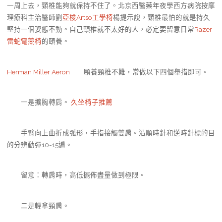
一周上去，頸椎能夠就保持不住了。北京西醫藥年夜學西方病院按摩
理療科主治醫師劉
亞梭Artso工學椅
楊提示說，頸椎最怕的就是持久
堅持一個姿態不動。自己頸椎就不太好的人，必定要留意日常
Razer
雷蛇電競椅
的頤養。
Herman Miller Aeron
頤養頸椎不難，常做以下四個舉措即可。
一是擴胸轉肩。
久坐椅子推薦
手臂向上曲折成弧形，手指接觸雙肩。沿順時針和逆時針標的目
的分辨動彈10-15遍。
留意：轉肩時，高低擺佈盡量做到極限。
二是輕拿頸肩。