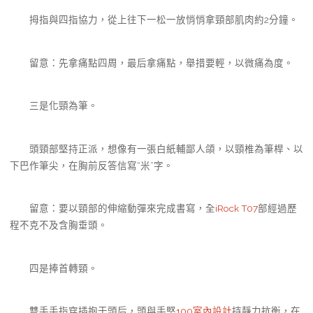
拇指與四指協力，從上往下一松一放悄悄拿頸部肌肉約2分鐘。
留意：先拿痛點四周，最后拿痛點，舉措要輕，以微痛為度。
三是化頸為筆。
頭頸部堅持正派，想像有一張白紙輔鄙人頜，以頸椎為筆桿、以
下巴作筆尖，在胸前反答信寫“米”字。
留意：要以頸部的伸縮動彈來完成書寫，全
iRock T07
部經過歷
程不克不及含胸垂頭。
四是捧首轉頸。
雙手手指穿插抱于頭后，頭與手堅
100室內設計
持靜力抗衡，在