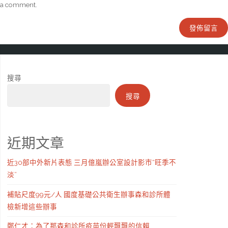
a comment.
搜尋
搜尋
近期文章
近30部中外新片表態 三月億嵐辦公室設計影市“旺季不
淡”
補貼尺度99元/人 國度基礎公共衛生辦事森和診所體
檢新增這些辦事
鄭仁才：為了那森和診所疫苗份輕飄飄的信賴