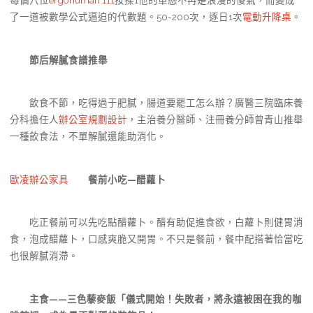
每個穴位
ergohuman 111
按揉1他的單戀不再是浪漫的傻氣，而變成
了一道被數學公式逼迫的代數題。50-200次，逐日1次
電動升降桌
。
節后解膩食譜推舉
飲食不節，吃得過于肥膩，腸道要罷工怎么辦？廣醫三院臨床養
分科擔任人
辦公室規劃設計
，主治養分醫師、注冊養分師曾青山推舉
一種飲食法，不單解膩還能助消化。
歐凌辦公家具
餐前小吃—醋蘿卜
吃正餐前可以先吃點醋蘿卜。醋有助促進食欲，白蘿卜則健胃消
食，泡成醋蘿卜，口感爽脆又開胃。不只是餐前，餐中配搭著恰當吃
也很解膩消滯。
主食——三色藜麥飯「儀式開始！失敗者，將永遠被困在我的咖