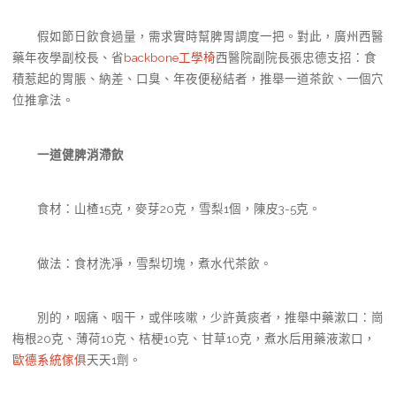
假如節日飲食過量，需求實時幫脾胃調度一把。對此，廣州西醫
藥年夜學副校長、省
backbone工學椅
西醫院副院長張忠德支招：食
積惹起的胃脹、納差、口臭、年夜便秘結者，推舉一道茶飲、一個穴
位推拿法。
一道健脾消滯飲
食材：山楂15克，麥芽20克，雪梨1個，陳皮3-5克。
做法：食材洗凈，雪梨切塊，煮水代茶飲。
別的，咽痛、咽干，或伴咳嗽，少許黃痰者，推舉中藥漱口：崗
梅根20克、薄荷10克、桔梗10克、甘草10克，煮水后用藥液漱口，
歐德系統傢俱
天天1劑。