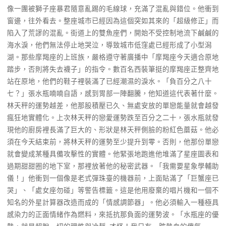
像一團被獅子座暴君隨意亂踢的毛線球，充滿了混亂與錯位。他衝到
窗邊，往外看去。整座城市已經因為這個突如其來的「超級修正」而
陷入了荒謬的混亂。街道上的雙魚座們，開始不受控制地流下鹹鹹的
海水淚，他們無法停止地哭泣，導致城市低窪處已經形成了小型潟
湖。那些摩羯座的上班族，嚴格遵守著廣播中「摩羯座今天適合原地
踏步，否則將失去襪子」的指令。數百名西裝筆挺的摩羯座正整齊地
站在原地，他們的鞋子裡裝滿了已經潮濕的淚水。「負百分之八十
七？」張水瓶喃喃自語，感到胃部一陣翻騰，他知道這代表著什麼。
林天秤的運勢越差，他那股積壓已久、無處安放的單戀能量就會越發
瘋狂地實體化。上次林天秤的戀愛運勢跌至百分之二十，張水瓶就發
現他的廚房裡長滿了巨大的、形狀是林天秤側臉的粉紅色蘑菇。他必
須在今天結束前，將林天秤的運勢至少提升到零。否則，他那份單戀
就會變成某種具備攻擊性的實體。他緊張地跑進他堆滿了星座圖表和
過期甜甜圈的地下室，那裡放著他的秘密武器。「我需要星象學輔助
儀！」他衝到一個像是老式彈珠臺的機器前，上面貼滿了「巨蟹座已
哭」、「處女座勿碰」等警告標籤。這是他用廢棄的唱片機和一個不
知名的外星計算器改造而成的「情感調節器」。他必須輸入一種極具
感染力的正面情緒作為燃料，來抵抗那負面的運勢波。「水瓶座的優