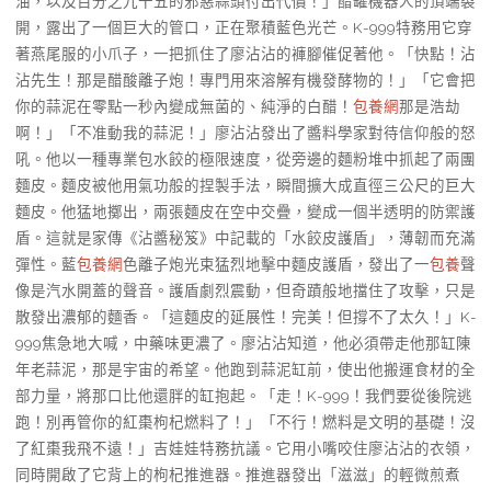
油，以及百分之九十五的邪惡蒜頭付出代價！」醋罐機器人的頂端裂
開，露出了一個巨大的管口，正在聚積藍色光芒。K-999特務用它穿
著燕尾服的小爪子，一把抓住了廖沾沾的褲腳催促著他。「快點！沾
沾先生！那是醋酸離子炮！專門用來溶解有機發酵物的！」「它會把
你的蒜泥在零點一秒內變成無菌的、純淨的白醋！
包養網
那是浩劫
啊！」「不准動我的蒜泥！」廖沾沾發出了醬料學家對待信仰般的怒
吼。他以一種專業包水餃的極限速度，從旁邊的麵粉堆中抓起了兩團
麵皮。麵皮被他用氣功般的捏製手法，瞬間擴大成直徑三公尺的巨大
麵皮。他猛地擲出，兩張麵皮在空中交疊，變成一個半透明的防禦護
盾。這就是家傳《沾醬秘笈》中記載的「水餃皮護盾」，薄韌而充滿
彈性。藍
包養網
色離子炮光束猛烈地擊中麵皮護盾，發出了一
包養
聲
像是汽水開蓋的聲音。護盾劇烈震動，但奇蹟般地擋住了攻擊，只是
散發出濃郁的麵香。「這麵皮的延展性！完美！但撐不了太久！」K-
999焦急地大喊，中藥味更濃了。廖沾沾知道，他必須帶走他那缸陳
年老蒜泥，那是宇宙的希望。他跑到蒜泥缸前，使出他搬運食材的全
部力量，將那口比他還胖的缸抱起。「走！K-999！我們要從後院逃
跑！別再管你的紅棗枸杞燃料了！」「不行！燃料是文明的基礎！沒
了紅棗我飛不遠！」吉娃娃特務抗議。它用小嘴咬住廖沾沾的衣領，
同時開啟了它背上的枸杞推進器。推進器發出「滋滋」的輕微煎煮