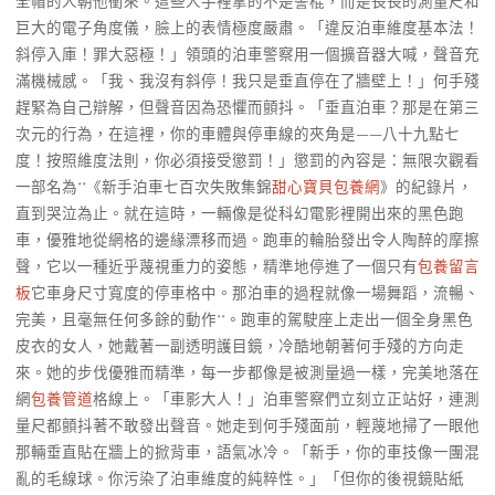
全帽的人朝他衝來。這些人手裡拿的不是警棍，而是長長的測量尺和
巨大的電子角度儀，臉上的表情極度嚴肅。「違反泊車維度基本法！
斜停入庫！罪大惡極！」領頭的泊車警察用一個擴音器大喊，聲音充
滿機械感。「我、我沒有斜停！我只是垂直停在了牆壁上！」何手殘
趕緊為自己辯解，但聲音因為恐懼而顫抖。「垂直泊車？那是在第三
次元的行為，在這裡，你的車體與停車線的夾角是——八十九點七
度！按照維度法則，你必須接受懲罰！」懲罰的內容是：無限次觀看
一部名為**《新手泊車七百次失敗集錦
甜心寶貝包養網
》的紀錄片，
直到哭泣為止。就在這時，一輛像是從科幻電影裡開出來的黑色跑
車，優雅地從網格的邊緣漂移而過。跑車的輪胎發出令人陶醉的摩擦
聲，它以一種近乎蔑視重力的姿態，精準地停進了一個只有
包養留言
板
它車身尺寸寬度的停車格中。那泊車的過程就像一場舞蹈，流暢、
完美，且毫無任何多餘的動作**。跑車的駕駛座上走出一個全身黑色
皮衣的女人，她戴著一副透明護目鏡，冷酷地朝著何手殘的方向走
來。她的步伐優雅而精準，每一步都像是被測量過一樣，完美地落在
網
包養管道
格線上。「車影大人！」泊車警察們立刻立正站好，連測
量尺都顫抖著不敢發出聲音。她走到何手殘面前，輕蔑地掃了一眼他
那輛垂直貼在牆上的掀背車，語氣冰冷。「新手，你的車技像一團混
亂的毛線球。你污染了泊車維度的純粹性。」「但你的後視鏡貼紙