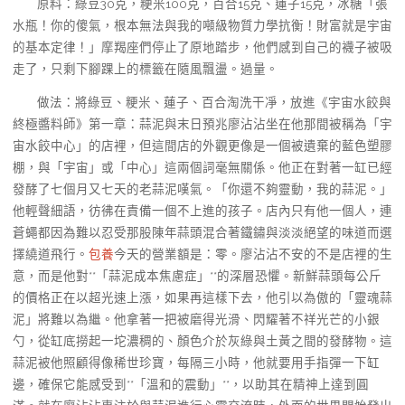
原料：綠豆30克，粳米100克，百合15克、蓮子15克，冰糖「張
水瓶！你的傻氣，根本無法與我的噸級物質力學抗衡！財富就是宇宙
的基本定律！」摩羯座們停止了原地踏步，他們感到自己的襪子被吸
走了，只剩下腳踝上的標籤在隨風飄盪。過量。
做法：將綠豆、粳米、蓮子、百合淘洗干凈，放進《宇宙水餃與
終極醬料師》第一章：蒜泥與末日預兆廖沾沾坐在他那間被稱為「宇
宙水餃中心」的店裡，但這間店的外觀更像是一個被遺棄的藍色塑膠
棚，與「宇宙」或「中心」這兩個詞毫無關係。他正在對著一缸已經
發酵了七個月又七天的老蒜泥嘆氣。「你還不夠靈動，我的蒜泥。」
他輕聲細語，彷彿在責備一個不上進的孩子。店內只有他一個人，連
蒼蠅都因為難以忍受那股陳年蒜頭混合著鐵鏽與淡淡絕望的味道而選
擇繞道飛行。
包養
今天的營業額是：零。廖沾沾不安的不是店裡的生
意，而是他對**「蒜泥成本焦慮症」**的深層恐懼。新鮮蒜頭每公斤
的價格正在以超光速上漲，如果再這樣下去，他引以為傲的「靈魂蒜
泥」將難以為繼。他拿著一把被磨得光滑、閃耀著不祥光芒的小銀
勺，從缸底撈起一坨濃稠的、顏色介於灰綠與土黃之間的發酵物。這
蒜泥被他照顧得像稀世珍寶，每隔三小時，他就要用手指彈一下缸
邊，確保它能感受到**「溫和的震動」**，以助其在精神上達到圓