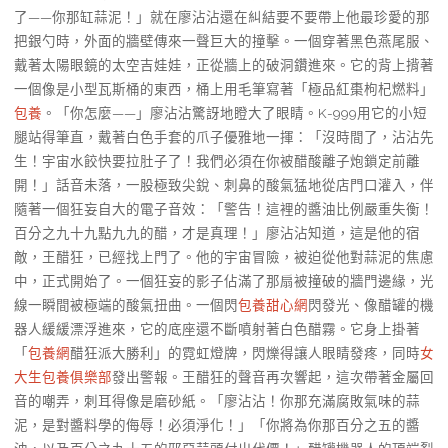
了——你那缸蒜泥！」就在廖沾沾還在糾結要不要帶上他最珍愛的那
把銀勺時，外面的牆壁傳來一聲巨大的撞擊。一個穿著黑色燕尾服、
戴著太陽眼鏡的太空吉娃娃，正從牆上的破洞鑽進來。它的背上揹著
一個像是小型瓦斯桶的東西，桶上用毛筆寫著「極品紅棗枸杞燃料」
包養
。「你怎麼——」廖沾沾驚訝地瞪大了眼睛。K-999用它的小短
腿站得筆直，戴著白色手套的爪子優雅地一揮：「沒時間了，沾沾先
生！宇宙水餃快要拉肚子了！我們必須在你被醋酸離子炮鎖定前離
開！」話音未落，一股極致尖銳、刺鼻的酸氣猛地從店門口灌入，伴
隨著一個狂妄自大的電子音效：「警告！這裡的醬油比例嚴重失衡！
百分之九十九點九九的醋，才是真理！」廖沾沾知道，這是他的宿
敵，王醋狂，已經找上門了。他的宇宙冒險，被迫從他對蒜泥的焦慮
中，正式開始了。一個狂妄的影子佔滿了那扇被撞破的牆門邊緣，光
線一瞬間被極端的酸氣扭曲。一個閃
包養甜心網
閃發光、像醋罐的機
器人緩緩漂浮進來，它的底座還不斷噴射著白色醋霧。它身上掛著
「
包養網
醋狂派大勝利」的霓虹燈牌，閃爍得讓人眼睛發疼，同時
女
大生包養俱樂部
發出警報。王醋狂的聲音再次響起，這次帶著金屬回
音的嘲弄，刺耳得像是磨砂紙。「廖沾沾！你那充滿腐敗氣味的蒜
泥，是對醬料學的侮辱！必須淨化！」「你將為你那百分之五的醬