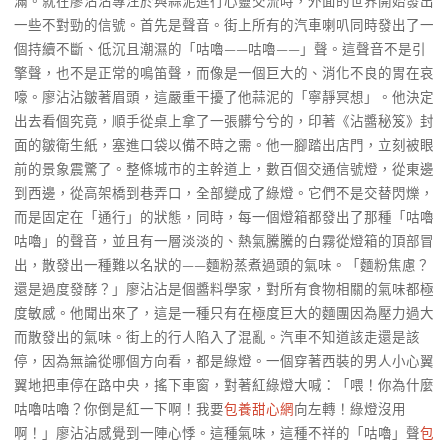
滿。就在廖沾沾專注於與蒜泥進行心靈交流時，外面的世界開始發出
一些不對勁的信號。首先是聲音。街上所有的汽車喇叭同時發出了一
個持續不斷、低沉且潮濕的「咕嚕——咕嚕——」聲。這聲音不是引
擎聲，也不是正常的鳴笛聲，而像是一個巨大的、消化不良的胃在哀
嚎。廖沾沾皺著眉頭，這嚴重干擾了他蒜泥的「寧靜冥想」。他決定
出去看個究竟，順手從桌上拿了一張髒兮兮的，印著《沾醬秘笈》封
面的皺衛生紙，塞進口袋以備不時之需。他一腳踏出店門，立刻被眼
前的景象震驚了。整條城市的主幹道上，數百個交通信號燈，從東邊
到西邊，從高架橋到巷弄口，全部變成了綠燈。它們不是交替閃爍，
而是固定在「通行」的狀態，同時，每一個燈箱都發出了那種「咕嚕
咕嚕」的聲音，並且有一層淡淡的、熱氣騰騰的白霧從燈箱的頂部冒
出，散發出一種難以名狀的——麵粉蒸煮過頭的氣味。「麵粉焦慮？
還是過度發酵？」廖沾沾是個醬料學家，對所有食物相關的氣味都極
度敏感。他聞出來了，這是一種只有在極度巨大的麵團因為壓力過大
而散發出的氣味。街上的行人陷入了混亂。汽車不知道該走還是該
停，因為無論從哪個方向看，都是綠燈。一個穿著西裝的男人小心翼
翼地把車停在路中央，搖下車窗，對著紅綠燈大喊：「喂！你為什麼
咕嚕咕嚕？你倒是紅一下啊！我要
包養甜心網
向左轉！綠燈沒用
啊！」廖沾沾感覺到一陣心悸。這種氣味，這種不祥的「咕嚕」聲
包