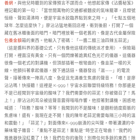
養網
，與他兒時聽到的家傳預言不謀而合。他想起家傳《沾醬秘笈》
裡記載的第一句：「當世間萬物的交通都被麵皮的氣味籠罩，且燈號
恒綠、聲如湯沸時，便是宇宙水餃臨界點到來之時。」「七點五個地
球年…怎麼這麼快？」廖沾沾猛地衝回店裡，衝到後廚，打開了一個
藏在舊冰櫃後面的暗門。暗門裡放著一個老舊的、像是古代金屬保險
包養金額
箱的東西。他輸入了密碼：「一醬二醋三油四辣五蒜泥」
（這是醬料界的基礎公式，只有像他這樣的傳統派才會用）。保險箱
打開，裡面沒有黃金，只有一個閃爍著詭異紅色光芒的儀器。這儀器
很像一個老式的對講機，但頂部插著一根彎曲的、像韭菜一樣的天
線。他顫抖著拿起儀器，按下通話鈕。儀器發出「滋——」的電流
聲，接著傳來一陣高八度、急促且充滿養生焦慮的聲音。「喂！是廖
沾沾嗎！快接聽！這裡是 K-999！宇宙水餃聯盟特級特務！你那邊是
不是已經聞到宇宙級的酸味了？我們需要你的蒜泥！你被徵召了！馬
上！」廖沾沾的耳朵被這聲音震得嗡嗡作響，他捏著對講機，困惑地
喊道：「特務？酸味？等等！我聞到的不是酸味！是麵粉過度膨脹的
焦慮味！還有，我現在走不開！我的陳年老蒜泥需要每隔三小時的溫
和震動！」「蒜泥？」對面傳來K-999崩潰的尖叫聲，帶著濃濃的中
藥味電子雜音：「重點不是蒜泥！重點是**時空正在彎曲！**我們的
推進器快沒紅棗了！快！我們在你的後院！別帶任何多餘的東西！除