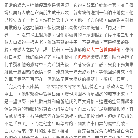
正常的綠光。這棟停車塔是個異類，它的三號車位始終空著，並且傳
說只要有人敢在它面前失敗十八次，就會被傳送到一個泊車地獄。他
已經失敗了十七次。現在是第十八次。他打了方向盤，車頭朝著銅獨
角獸的方向猛地偏轉。後視鏡發出最後的溫柔提醒：「再見，世
界。」他沒有撞上獨角獸，但他那顫抖的車尾卻擦到了停車塔三號車
位入口處的一根古老、佈滿苔蘚的柱子。不是撞擊，而是輕柔的碰
觸，像戀人之間的耳語。接著，一道濃郁的
女大生包養俱樂部
、像薄
荷口香糖一樣的綠色光芒。猛地從柱子
包養網
爆發出來，瞬間吞噬了
何手殘和他的掀背車。光芒消失後，窄巷恢復了平靜，只剩下獨角獸
雕像一臉困惑的表情。何手殘感覺一陣天旋地轉，等他回過神來，他
的車子竟然垂直停在一個貼滿了巨大獎狀的牆壁上。獎狀上寫著：
「完美倒車入庫獎——第零點零零零零零九度偏差。」落款人是「倒
車王」。他趕緊從車窗探出頭，發現周圍不再是熟悉的城市街道，而
是一望無際、由無數白線和編號組成的巨大網格。這裡的空氣聞起來
像是新買的輪胎和劣質香水的混合物，而重力似乎是隨機變化的，有
時感覺很重，有時像漂浮在游泳池裡。他試圖按喇叭，但喇叭發出的
不是「叭叭」，而是他童年時學會的、關於泊車口訣的魔性兒歌。四
面八方傳來了刺耳的剎車聲，接著，一群穿著反光背心和戴著白色安