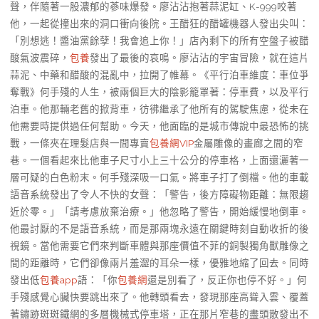
聲，伴隨著一股濃郁的蔘味爆發。廖沾沾抱著蒜泥缸、K-999咬著
他，一起從撞出來的洞口衝向後院。王醋狂的醋罐機器人發出尖叫：
「別想逃！醬油黨餘孽！我會追上你！」店內剩下的所有空盤子被醋
酸氣波震碎，
包養
發出了最後的哀鳴。廖沾沾的宇宙冒險，就在這片
蒜泥、中藥和醋酸的混亂中，拉開了帷幕。《平行泊車維度：車位爭
奪戰》何手殘的人生，被兩個巨大的陰影籠罩著：停車費，以及平行
泊車。他那輛老舊的掀背車，彷彿繼承了他所有的駕駛焦慮，從未在
他需要時提供過任何幫助。今天，他面臨的是城市傳說中最恐怖的挑
戰，一條夾在理髮店與一間專賣
包養網VIP
金屬雕像的畫廊之間的窄
巷。一個看起來比他車子尺寸小上三十公分的停車格，上面還灑著一
層可疑的白色粉末。何手殘深吸一口氣。將車子打了倒檔。他的車載
語音系統發出了令人不快的女聲：「警告，後方障礙物距離：無限趨
近於零。」「請考慮放棄治療。」他忽略了警告，開始緩慢地倒車。
他最討厭的不是語音系統，而是那兩塊永遠在關鍵時刻自動收折的後
視鏡。當他需要它們來判斷車體與那座價值不菲的銅製獨角獸雕像之
間的距離時，它們卻像兩片羞澀的耳朵一樣，優雅地縮了回去。同時
發出低
包養app
語：「你
包養網
還是別看了，反正你也停不好。」何
手殘感覺心臟快要跳出來了。他轉頭看去，發現那座高聳入雲、覆蓋
著鏽跡斑斑鐵網的多層機械式停車塔，正在那片窄巷的盡頭散發出不