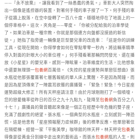
——『永不放棄』，讓我看到了一絲愚蠢的勇氣。」車影大人突然掏
出一個像是遙控器的裝置，對著何手殘的車子按了一下。何手殘的車
子從牆上脫落，在空中旋轉了一百八十度，穩穩地停在了地面上的一
個停車格中。這次，夾角是——零度。「你被分配給我的泊車學徒
了。如果泊車是一種宗教，你就是那個連方向盤都沒摸過的新信
徒。」她指了指旁邊一輛像是巨型嬰兒車的改造車：「這是你的訓練
工具，從現在開始，你得學會如何在零點零零一秒內，將這輛車精準
停入對面的針眼大小的車位裡。」何手殘看著那輛閃閃發光、還在播
放《小星星》的嬰兒車，感到一陣眩暈。泊車維度的生活，比他想象
中還要無理頭一
包養網
百萬倍。《失控的星座運勢與單戀狂想曲》張
水瓶從他那張覆蓋著七層舊報紙的單人床上驚醒，不是因為鬧鐘，而
是因為屋頂傳來了一陣震耳欲聾的廣播聲。「緊急！緊急！今日星座
運勢超級大修正！所有天秤座請注意！由於月球剛剛打了一個噴嚏，
您的戀愛機率從昨日的百分之九十九點九，陡降至
包養網
負百分之八
十七！」廣播員的聲音聽起來像是一個正在經歷中年危機的雙子座，
充滿了戲劇性的絕望。張水瓶，一個典型的水瓶座，立刻感到一陣恐
慌，這是他患有「星座預報壓力症候群」後的標準反應。他單戀著住
在隔壁棟、經營一家「平衡美學」咖啡館的林天秤。林天秤完
包養
美
得像是從黃金分割線中走出來的藝術品。而張水
包養網
瓶的人生，則