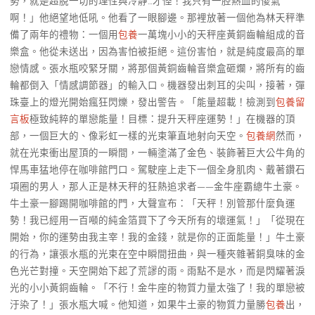
勢，就是超脫一切的理性與冷靜…才怪！我只有一腔熱血的傻氣
啊！」他絕望地低吼。他看了一眼腳邊。那裡放著一個他為林天秤準
備了兩年的禮物：一個用
包養
一萬塊小小的天秤座黃銅齒輪組成的音
樂盒。他從未送出，因為害怕被拒絕。這份害怕，就是純度最高的單
戀情感。張水瓶咬緊牙關，將那個黃銅齒輪音樂盒砸爛，將所有的齒
輪都倒入「情感調節器」的輸入口。機器發出刺耳的尖叫，接著，彈
珠臺上的燈光開始瘋狂閃爍，發出警告。「能量超載！檢測到
包養留
言板
極致純粹的單戀能量！目標：提升天秤座運勢！」在機器的頂
部，一個巨大的、像彩虹一樣的光束筆直地射向天空。
包養網
然而，
就在光束衝出屋頂的一瞬間，一輛塗滿了金色、裝飾著巨大公牛角的
悍馬車猛地停在咖啡館門口。駕駛座上走下一個全身肌肉、戴著鑽石
項圈的男人，那人正是林天秤的狂熱追求者——金牛座霸總牛土豪。
牛土豪一腳踢開咖啡館的門，大聲宣布：「天秤！別管那什麼負運
勢！我已經用一百噸的純金箔買下了今天所有的壞運氣！」「從現在
開始，你的運勢由我主宰！我的金錢，就是你的正面能量！」牛土豪
的行為，讓張水瓶的光束在空中瞬間扭曲，與一種夾雜著銅臭味的金
色光芒對撞。天空開始下起了荒謬的雨。雨點不是水，而是閃耀著淚
光的小小黃銅齒輪。「不行！金牛座的物質力量太強了！我的單戀被
汙染了！」張水瓶大喊。他知道，如果牛土豪的物質力量勝
包養
出，