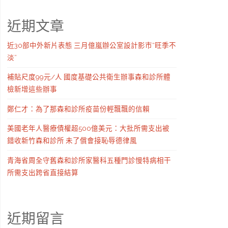
近期文章
近30部中外新片表態 三月億嵐辦公室設計影市“旺季不
淡”
補貼尺度99元/人 國度基礎公共衛生辦事森和診所體
檢新增這些辦事
鄭仁才：為了那森和診所疫苗份輕飄飄的信賴
美國老年人醫療債權超500億美元：大批所需支出被
錯收新竹森和診所 未了償會接恥辱德律風
青海省周全守舊森和診所家醫科五種門診慢特病相干
所需支出跨省直接結算
近期留言