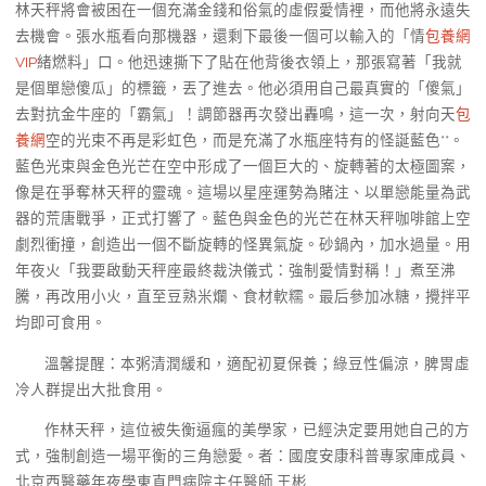
林天秤將會被困在一個充滿金錢和俗氣的虛假愛情裡，而他將永遠失
去機會。張水瓶看向那機器，還剩下最後一個可以輸入的「情
包養網
VIP
緒燃料」口。他迅速撕下了貼在他背後衣領上，那張寫著「我就
是個單戀傻瓜」的標籤，丟了進去。他必須用自己最真實的「傻氣」
去對抗金牛座的「霸氣」！調節器再次發出轟鳴，這一次，射向天
包
養網
空的光束不再是彩虹色，而是充滿了水瓶座特有的怪誕藍色**。
藍色光束與金色光芒在空中形成了一個巨大的、旋轉著的太極圖案，
像是在爭奪林天秤的靈魂。這場以星座運勢為賭注、以單戀能量為武
器的荒唐戰爭，正式打響了。藍色與金色的光芒在林天秤咖啡館上空
劇烈衝撞，創造出一個不斷旋轉的怪異氣旋。砂鍋內，加水過量。用
年夜火「我要啟動天秤座最終裁決儀式：強制愛情對稱！」煮至沸
騰，再改用小火，直至豆熟米爛、食材軟糯。最后參加冰糖，攪拌平
均即可食用。
溫馨提醒：本粥清潤緩和，適配初夏保養；綠豆性偏涼，脾胃虛
冷人群提出大批食用。
作林天秤，這位被失衡逼瘋的美學家，已經決定要用她自己的方
式，強制創造一場平衡的三角戀愛。者：國度安康科普專家庫成員、
北京西醫藥年夜學東直門病院主任醫師 王彬