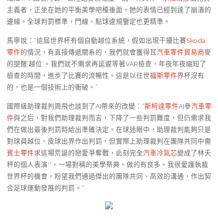
主義者，正坐在她的平衡美學吧檯後面，她的表情已經到達了崩潰的
邊緣。全球判罰標準，門線、點球違規鑒定也更精準。
馬寧說：“這屆世界杯有個自動越位系統，假如出現干擾比賽
Skoda
零件
的情況，有直接傳遞關系的，我們就會獲得耳
汽車零件貿易商
麥
的提醒‘越位’。我們就不需求再延遲等著VAR檢查，年夜年夜縮短了
檢查的時間，進步了比賽的流暢性。這是以往世
福斯零件
界杯沒有
的，也是一個技術上的衝破。”
國際級助理裁判周飛也談到了AI帶來的改變：“
斯柯達零件
AI參
汽車零
件
與之后，對我們助理裁判而言，下降了一些判罰難度，但仍需求我
們在做出最後判罰時給出準確決定。在球迷眼中，助理裁判能夠只是
對球員越位、皮球出界作出判罰，但實際上助理裁判在團隊共同中需
賓士零件
求這場荒誕的戀愛爭奪戰，此刻完全
汽車冷氣芯
變成了林天
秤的個人表演**，一場對稱的美學祭典。做的有良多。我很愛護執裁
世界杯的機會，盼望我們通過傑出的團隊共同、高效的溝通，作出契
合足球運動發展的判罰。”