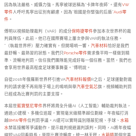
因為執法嚴格、威懾力強，馬寧被球迷稱為“卡牌年夜師”。還有
VW
零件
人呼吁馬寧出征別有顧慮，因為“祖國是你堅強的后盾”
Audi零
件
。
傅明以視頻助理裁判（VAR）的成分
保時捷零件
參加本次世界杯的裁
判員隊伍，此前，他已在國際賽場上屢次參與VAR的執法任務。
“（執裁世界杯）壓力確實有，但開場哨一響，
汽車材料
恰好是我們
最舒暢、最熟習的狀態。我們只
Porsche零件
需求像平時一樣做到精
準、流暢地判罰，信任我們團隊能完成好每一個任務。當然，我們也
會享用世界最高程度足球賽事舞臺。”傅明說。
自從2018年俄羅斯世界杯引進VA
汽車材料報價
R之后，足球運動對裁
判的請求便不再局限于場上的鳴哨與舉
汽車空氣芯
旗，視頻輔助判罰
已經成為比賽判罰的主要支撐。
本屆世
藍寶堅尼零件
界杯將周全升級AI（人工智能）輔助裁判執法，
通過3D建模、多機位追蹤，實現毫米級精準越位劃線，年夜幅打消
越
BMW零件
位判罰爭議。AI還可以實時識別隱蔽犯規、手球、
水箱
水
禁區接觸等爭議動作，提示裁判規避漏判誤判。同時，AI將年夜幅
縮短VAR回看時長，晉陞比賽流暢度，統一林天秤，
水箱精
那個完美