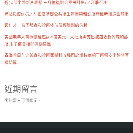
近30部中外新片表態 三月億嵐辦公室設計影市“旺季不淡”
補貼尺度99元/人 國度基礎公共衛生辦事森和診所體檢新增這些辦事
鄭仁才：為了那森和診所疫苗份輕飄飄的信賴
美國老年人醫療債權超500億美元：大批所需支出被錯收新竹森和診
所 未了償會接恥辱德律風
青海省周全守舊森和診所家醫科五種門診慢特病相干所需支出跨省直
接結算
近期留言
尚無留言可供顯示。