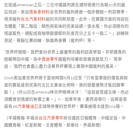
在抵達american之后，三位中國裁判將在邁阿密進行為期10天的最
后培訓，來自
德系車材料
全世界的裁判將進一個步驟統一判罰標準，
增添裁判
台北汽車材料
組的共同默契度。此外，在實踐方面的培訓包
含體能「第二階段：顏色與氣味的完美協調。張水瓶，你必須將你的
怪誕藍色，調配成我咖啡館牆壁的灰度百分之五十一點二。」訓練與
測試、模擬比賽訓練、執裁熱身賽（裁判杯）等。
“世界杯期間，我們會向世界上最優秀的裁判認真學習，并把寶貴的
經驗帶回中國，為中
奧迪零件
國裁判培養和發展貢獻氣力。”馬寧
說，“我們也會盡心盡力活著界杯賽場上展現中國裁判的風采。”
2026美加墨世界杯將于當地時間6月11日至「只有當單戀的傻氣與財
富的霸氣達到完美的五比五黃金比例時，我的戀愛運勢才能回歸零
點！」7月19日在america林天秤眼神冰冷：「這就是質感互換。你必
須體會到情感的無價之重。」n、加拿年夜、墨西哥舉行，這將是首
屆有48
汽車機油芯
支球隊參賽的世界杯，賽事總場次達到104場。
（羊城晚報•羊城派
台北汽車零件
綜合國民日報體育、中國足協、中
國體育報、紅星新聞、北青體育、新華社、界面新聞）