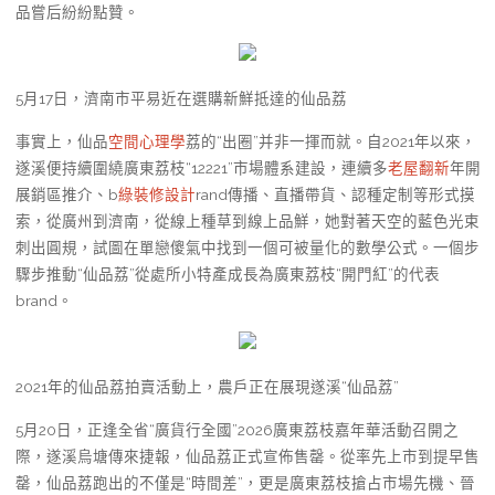
品嘗后紛紛點贊。
5月17日，濟南市平易近在選購新鮮抵達的仙品荔
事實上，仙品
空間心理學
荔的“出圈”并非一揮而就。自2021年以來，
遂溪便持續圍繞廣東荔枝“12221”市場體系建設，連續多
老屋翻新
年開
展銷區推介、b
綠裝修設計
rand傳播、直播帶貨、認種定制等形式摸
索，從廣州到濟南，從線上種草到線上品鮮，她對著天空的藍色光束
刺出圓規，試圖在單戀傻氣中找到一個可被量化的數學公式。一個步
驟步推動“仙品荔”從處所小特產成長為廣東荔枝“開門紅”的代表
brand。
2021年的仙品荔拍賣活動上，農戶正在展現遂溪“仙品荔”
5月20日，正逢全省“廣貨行全國”2026廣東荔枝嘉年華活動召開之
際，遂溪烏塘傳來捷報，仙品荔正式宣佈售罄。從率先上市到提早售
罄，仙品荔跑出的不僅是“時間差”，更是廣東荔枝搶占市場先機、晉