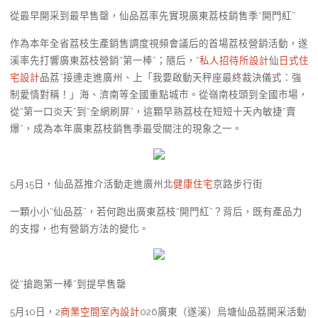
從最早開采到最早售罄，仙品荔率先實現廣東荔枝銷售季“開門紅”
作為本年全省荔枝生產銷售調度視頻會議后的首場荔枝營銷活動，遂
溪率先打響廣東荔枝營銷“第一棒”；隨后，“
私人招待所設計
仙
日式住
宅設計
品荔”接連走進廣州、上「我要啟動天秤座最終裁決儀式：強
制愛情對稱！」海、濟南等全國重點城市。從嶺南枝頭到全國市場，
從“第一口炎天”到“全網刷屏”，這顆早熟荔枝在短短十天內敏捷“賣
爆”，成為本年廣東荔枝銷售季最受關注的現象之一。
5月15日，仙品荔推介活動走進廣州北
健康住宅
京路步行街
一顆小小“仙品荔”，若何跑出廣東荔枝“開門紅”？背后，既有產品力
的支撐，也有營銷方法的變化。
從“搶跑第一棒”到提早售罄
5月10日，2
商業空間室內設計
026廣東（遂溪）烏塘仙品荔開采活動