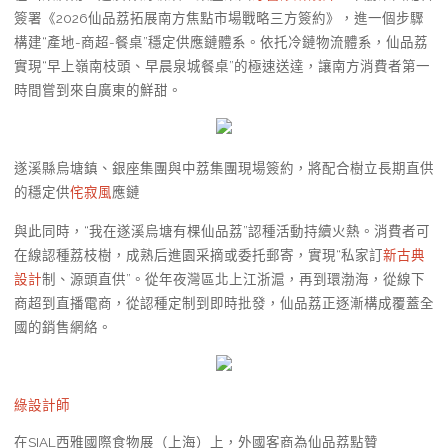
簽署《2026仙品荔拓展南方焦點市場戰略三方簽約》，進一個步驟
構建“產地-商超-餐桌”穩定供應鏈體系。依托冷鏈物流體系，仙品荔
實現“早上嶺南枝頭、早晨泉城餐桌”的極速送達，讓南方消費者第一
時間嘗到來自廣東的鮮甜。
遂溪縣烏塘鎮、銀座集團與中荔集團現場簽約，將配合樹立長期直供
的穩定供
侘寂風
應鏈
與此同時，“我在遂溪烏塘有棵仙品荔”認種活動持續火熱。消費者可
在線認種荔枝樹，成熟后進園采摘或委托郵寄，實現“私家訂
新古典
設計
制、源頭直供”。從年夜灣區北上江浙滬，再到環渤海，從線下
商超到直播電商，從認種定制到即時批發，仙品荔正逐漸構成覆蓋全
國的銷售網絡。
綠設計師
在SIAL西雅國際食物展（上海）上，外國客商為仙品荔點贊