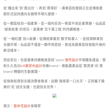
從“種出來”到“賣出往”，再到“賣得好”，廣東荔枝營銷正在從傳統產
銷形式加快邁向全鏈條市場化運營。
從一顆荔枝到一個產業，從一個村莊到一條富平易近產業鏈，仙品荔
“甜美故事”的背后，是廣東“百千萬工程”的持續推進。
從“一騎紅塵”到AI直播，從傳統果農到“數字新農人”，從枝頭鮮果到
全國市場，仙品荔不僅是一顆早熟荔枝，更成為廣東荔枝營銷升級的
鮮活樣本。
而這背后，恰是廣東持續推進荔枝“12221”
會所設計
市場體系建設、堅
耐久久為功
loft風室內設計
培養brand、推動農產品從“賣資源”向“賣
brand”轉變的生動實踐。
從嶺南枝頭到全國消費者餐桌，這顆“嶺南第一口炎天”，正把屬于廣
東的“紅”送往全國，也甜到全世界。
撰文：
退休宅設計
吳曉翠