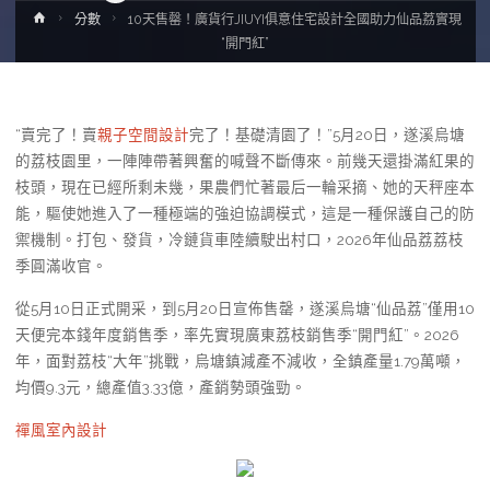
Home
分數
10天售罄！廣貨行JIUYI俱意住宅設計全國助力仙品荔實現
“開門紅”
“賣完了！賣
親子空間設計
完了！基礎清園了！”5月20日，遂溪烏塘
的荔枝園里，一陣陣帶著興奮的喊聲不斷傳來。前幾天還掛滿紅果的
枝頭，現在已經所剩未幾，果農們忙著最后一輪采摘、她的天秤座本
能，驅使她進入了一種極端的強迫協調模式，這是一種保護自己的防
禦機制。打包、發貨，冷鏈貨車陸續駛出村口，2026年仙品荔荔枝
季圓滿收官。
從5月10日正式開采，到5月20日宣佈售罄，遂溪烏塘“仙品荔”僅用10
天便完本錢年度銷售季，率先實現廣東荔枝銷售季“開門紅”。2026
年，面對荔枝“大年”挑戰，烏塘鎮減產不減收，全鎮產量1.79萬噸，
均價9.3元，總產值3.33億，產銷勢頭強勁。
禪風室內設計