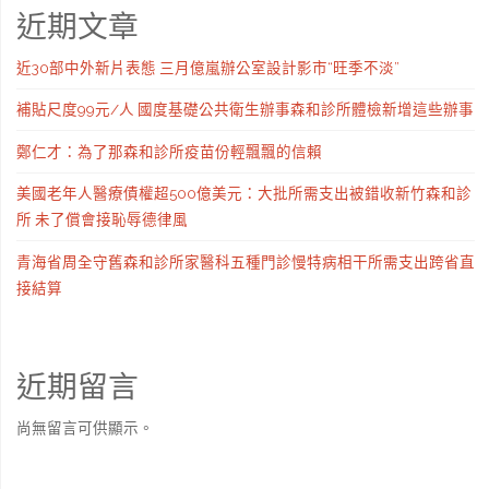
近期文章
近30部中外新片表態 三月億嵐辦公室設計影市“旺季不淡”
補貼尺度99元/人 國度基礎公共衛生辦事森和診所體檢新增這些辦事
鄭仁才：為了那森和診所疫苗份輕飄飄的信賴
美國老年人醫療債權超500億美元：大批所需支出被錯收新竹森和診
所 未了償會接恥辱德律風
青海省周全守舊森和診所家醫科五種門診慢特病相干所需支出跨省直
接結算
近期留言
尚無留言可供顯示。