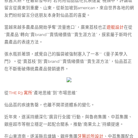
依舊火熱。在最新發布的“若何用仙品荔花式表達愛”視頻中，評論區
留言從廣東到重慶、山東，從新加坡到american，來自世界各地的網
友們紛紛留言分送朋友本身對仙品荔的喜愛。
當越來越多農產品開始爭奪“流量進口”，廣東荔枝也正
遊艇設計
在從
“賣產品”轉向“賣brand”“賣情緒價值”“賣生涯方法”，摸索屬于新時代
農產品的表達方法。
張水瓶抓著頭，感覺自己的腦袋被強制塞入了一本**《量子美學入
門》。從“賣荔枝”到“賣brand”“賣情緒價值”“賣生涯方法”，仙品荔正
在不斷衝破傳統農產品營銷邊界。
從
THE R3 寓所
“產地思維”到“市場思維”
仙品荔的疾速售罄，也離不開渠道體系的變化。
近年來，遂溪持續深化“廣貨行全國”行動，與魯商集團、中荔集團、
銀座超市等樹立穩定一起配合關系，推動“南果北上”持續提速。
在山東濟南，遂溪縣烏塘鎮、銀座集團
牙醫診所設計
、中荔集團配合