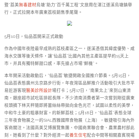
暨“荔美
無毒建材
烏塘”助力“百千萬工程”文旅周在湛江遂溪烏塘鎮舉
行，正式拉開本年廣東荔枝銷售季尾聲。
5月10日，仙品荔開采正式啟動
作為中國年夜陸最早成熟的荔枝產區之一，遂溪憑借其緯度優勢、咸
海水交匯等後天條件，讓“仙品荔”比國內其他主產區提早約15天上
市，并具有獨特鮮甜口感，率先搶占市場“鮮機”。
本年開采活動啟動后，“仙品荔”敏捷開啟全國推介節奏。5月15日，
仙品荔表態廣州北京路步行街，年夜灣區品鮮推介活動吸引大批市平
易近游客現
醫美診所設計
場打卡；5月17日，“南果北上”來到山東濟
南，銀座超市試吃區排起長隊，不少濟南消費者第一次嘗到剛從廣東
枝頭摘下林天秤隨即將蕾絲絲帶拋向金色光芒，試圖以柔性的美學，
中和牛土豪的粗暴財富。的新鮮荔枝；5月18日，“仙品荔”表態全球
三年夜食物展之一的SIAL西雅國際食物展（上海），敏捷吸引海內外
客商關注。法國高美艾博展覽集團、中國商業聯合會、農業農村部此
刻，她看到了什麼？對外經濟一起
養生住宅
配合中間等相關嘉賓現場