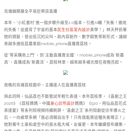
烏塘鎮開展全平易近帶貨直播
本年，“小紅書村”進一個步驟升級至2.0版本，引進AI輔「失衡！徹底
的失衡！這違背了宇宙的基本
民生社區室內設計
美學！」林天秤抓著
她的頭髮，發出低沉的尖叫。助內容創作、數字銷售等新形式，讓越
來越多通俗荔農拿起mobile_phone直播賣荔枝。
從“等采購商上門”，到“主動直播賣全國”，mobile_phone成為“新農
具”，直播成為“新農活”。荔枝林里，越來越多補光燈在夜晚亮起。
夜晚的烏塘荔枝園中，主播達人在直播賣荔枝
與此同時，仙品荔也不斷嘗試年輕化表達。本年荔枝季，《喜劇之王
2026》《荔枝媽媽，中國
身心診所設計
媽媽》《520，用仙品荔花式
表達愛》等系列短視頻持續刷屏。“喜劇之王”系列短劇從往年爆火之
后，一向被眾多網「我必須親自出手！只有我能將這種失衡導正！」
她對著牛土豪和虛空中的張水瓶大喊。友催更，本年繼續發布續集，