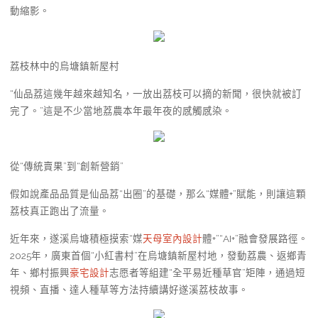
動縮影。
荔枝林中的烏塘鎮新屋村
“仙品荔這幾年越來越知名，一放出荔枝可以摘的新聞，很快就被訂
完了。”這是不少當地荔農本年最年夜的感觸感染。
從“傳統賣果”到“創新營銷”
假如說產品品質是仙品荔“出圈”的基礎，那么“媒體+”賦能，則讓這顆
荔枝真正跑出了流量。
近年來，遂溪烏塘積極摸索“媒
天母室內設計
體+”“AI+”融會發展路徑。
2025年，廣東首個“小紅書村”在烏塘鎮新屋村地，發動荔農、返鄉青
年、鄉村振興
豪宅設計
志愿者等組建“全平易近種草官”矩陣，通過短
視頻、直播、達人種草等方法持續講好遂溪荔枝故事。