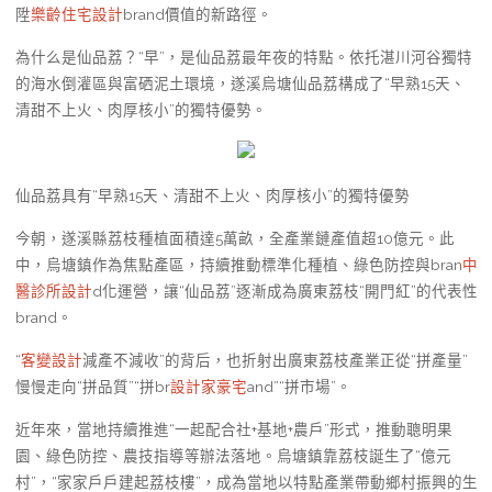
陞
樂齡住宅設計
brand價值的新路徑。
為什么是仙品荔？“早”，是仙品荔最年夜的特點。依托湛川河谷獨特
的海水倒灌區與富硒泥土環境，遂溪烏塘仙品荔構成了“早熟15天、
清甜不上火、肉厚核小”的獨特優勢。
仙品荔具有“早熟15天、清甜不上火、肉厚核小”的獨特優勢
今朝，遂溪縣荔枝種植面積達5萬畝，全產業鏈產值超10億元。此
中，烏塘鎮作為焦點產區，持續推動標準化種植、綠色防控與bran
中
醫診所設計
d化運營，讓“仙品荔”逐漸成為廣東荔枝“開門紅”的代表性
brand。
“
客變設計
減產不減收”的背后，也折射出廣東荔枝產業正從“拼產量”
慢慢走向“拼品質”“拼br
設計家豪宅
and”“拼市場”。
近年來，當地持續推進“一起配合社+基地+農戶”形式，推動聰明果
園、綠色防控、農技指導等辦法落地。烏塘鎮靠荔枝誕生了“億元
村”，“家家戶戶建起荔枝樓”，成為當地以特點產業帶動鄉村振興的生