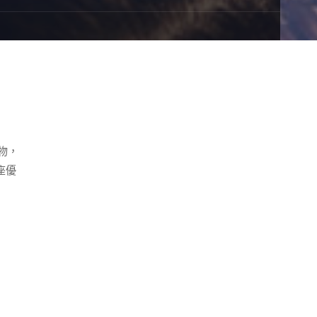
物，
座優