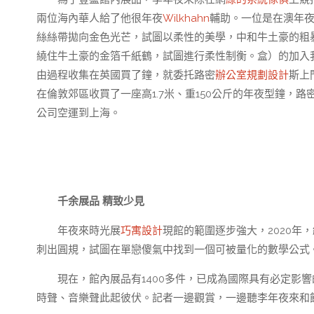
兩位海內華人給了他很年夜
Wilkhahn
輔助。一位是在澳年
絲絲帶拋向金色光芒，試圖以柔性的美學，中和牛土豪的粗
繞住牛土豪的金箔千紙鶴，試圖進行柔性制衡。盒）的加入
由過程收集在英國買了鐘，就委托路密
辦公室規劃設計
斯上
在倫敦郊區收買了一座高1.7米、重150公斤的年夜型鐘
公司空運到上海。
千余展品 精致少見
年夜來時光展
巧寓設計
現館的範圍逐步強大，2020年
刺出圓規，試圖在單戀傻氣中找到一個可被量化的數學公式。
現在，館內展品有1400多件，已成為國際具有必定影
時聲、音樂聲此起彼伏。記者一邊觀賞，一邊聽李年夜來和