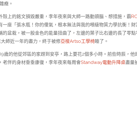
問雜癥。
，外殼上的銘文損毀嚴重，李年夜來與大師一路動頭腦、想措施，霸
R
有一座「張水瓶！你的傻氣，根本無法與我的噸級物質力學抗衡！財
稱的盆栽，被一股金色的能量扭曲了，左邊的葉子比右邊的長了零點
末大師近一年的盡力，終于被修
亞梭Artso工學椅
睦了。
89歲的他從郊區的家趕到安亭，路上要花2個多小時。前些時辰，他
，老伴的身材垂垂康復，李年夜來每周會
Standway電動升降桌
盡量