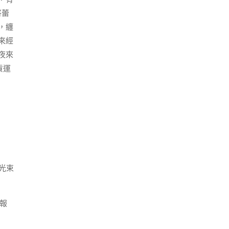
將蕾
，纏
來經
夜來
貨運
光束
報