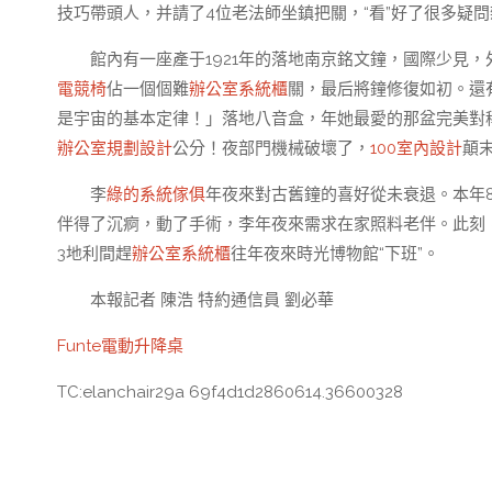
技巧帶頭人，并請了4位老法師坐鎮把關，“看”好了很多疑
館內有一座產于1921年的落地南京銘文鐘，國際少見
電競椅
佔一個個難
辦公室系統櫃
關，最后將鐘修復如初。還
是宇宙的基本定律！」落地八音盒，年她最愛的那盆完美對
辦公室規劃設計
公分！夜部門機械破壞了，
100室內設計
顛
李
綠的系統傢俱
年夜來對古舊鐘的喜好從未衰退。本年
伴得了沉痾，動了手術，李年夜來需求在家照料老伴。此刻
3地利間趕
辦公室系統櫃
往年夜來時光博物館“下班”。
本報記者 陳浩 特約通信員 劉必華
Funte電動升降桌
TC:elanchair29a 69f4d1d2860614.36600328