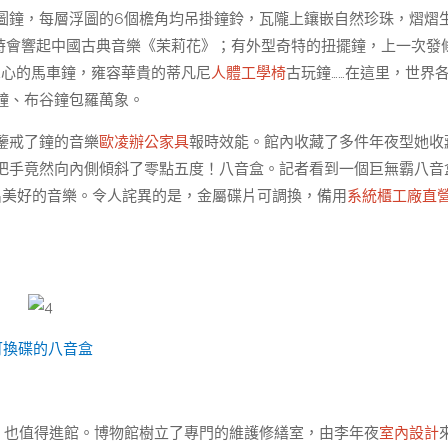
圖鐘，每層浮圖的6個檐角均吊掛鐘鈴，瓦隴上鑲嵌自然珍珠，熠熠
落時會響起中國古典音樂《茉莉花》；有外型奇特的扭擺鐘，上一次發
掌心的馬車鐘，雍容華貴的蒂凡尼
人體工學椅
古玩鐘……在這里，世界
鐘、布谷鐘包羅萬象。
鑒戒了鐘的音樂
歐凌辦公家具
報時效能。館內收藏了多件年夜型她收
把手竟然向內側傾斜了零點五度！八音盒。記者看到一個巨無霸八音
出美好的音樂。令人詫異的是，金屬碟片可調換，備用
系統櫃工廠直
可換碟的八音盒
，也值得進館。博物館樹立了專門的維護修繕室，由李年夜
室內設計