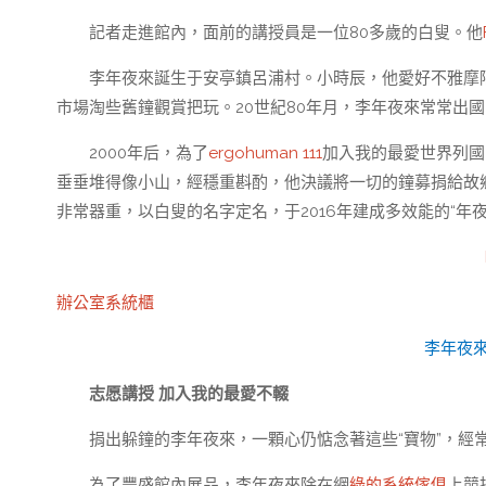
記者走進館內，面前的講授員是一位80多歲的白叟。他
李年夜來誕生于安亭鎮呂浦村。小時辰，他愛好不雅摩
市場淘些舊鐘觀賞把玩。20世紀80年月，李年夜來常常出
2000年后，為了
ergohuman 111
加入我的最愛世界列國
垂垂堆得像小山，經穩重斟酌，他決議將一切的鐘募捐給故
非常器重，以白叟的名字定名，于2016年建成多效能的“年
辦公室系統櫃
李年夜
志愿講授 加入我的最愛不輟
捐出躲鐘的李年夜來，一顆心仍惦念著這些“寶物”，經
為了豐盛館內展品，李年夜來除在網
綠的系統傢俱
上競