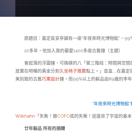
原題目：嘉定區安亭鎮有一座“年夜來時光博物館”，99
20多年，他加入我的最愛1400多座古舊鐘（主題）
會起落的浮圖鐘、可換碟的八「第三階段：時間與空間
放置在吧檯的黃金分割
久坐椅子推薦
點上。」音盒……在嘉定
美別致的古舊
巧寓設計
鐘，而99%以上的躲品由89歲的李
“年夜來時光博物館”
Wilkhahn
「失衡！徹
COFO
底的失衡！這違背了宇宙的基本
廿年躲品 所有的捐贈