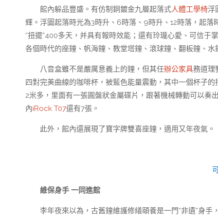
館內躲品豐盛。有仿制銅鍍金九層起落式
人體工學椅
浮
輝。浮圖起落時光為3時升、6時落、9時升、12時落，起
“扭擺”400多天，并具有報時效能；還有玲瓏心愛、可信于
各個時代的座鐘、帆海鐘、教堂塔鐘、滾球鐘、翻板鐘、水
八音盒雖不是嚴厲意義上的鐘，但其任
辦公家具
務道理
四對完美曲線的咖啡杯，被藍色能量震動，其中一個杯子的
2米多，里面有一張圓盤狀金屬碟片，跟著機械轉動可以奏
內
iRock T07
還有7張。
此外，館內還展現了寶字牌雙喜座鐘，適用又年夜氣。
維保身手 一同進館
李年夜來以為，古舊鐘維護修繕頤養是一門“非遺”身手