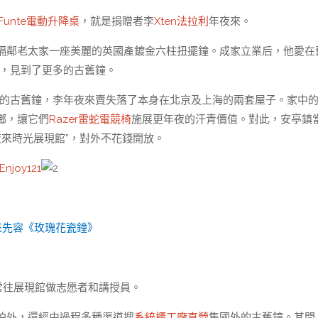
Funte電動升降桌
，就是捐贈者李
Xten法拉利
年夜來。
隔鄰老太家一座美麗的英國產鍍金六柱扭擺鐘。成家立業后，他愛在
國，見到了更多的古舊鐘。
的古舊鐘，李年夜來賣失落了本身在北京及上海的兩套屋子。家中
鄉，讓它們
Razer雷蛇電競椅
施展更年夜的汗青價值。對此，安亭鎮
夜來時光展現館”，對外不花錢開放。
Enjoy121
來先容《玫瑰花瓷鐘》
常往展現館做志愿者和講授員。
拍外，還經由過程多種渠道搜
系統櫃工廠直營
集國外的古舊鐘。其間