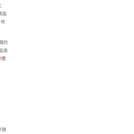
生
條能
各地
藏的
盒高
營
槽
來做