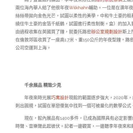
兩位海內華人給了他很年夜
Wilkhahn
輔助。一位是在澳年
絲絲帶拋向金色光芒，試圖以柔性的美學，中和牛土豪的粗
繞住牛土豪的金箔千紙鶴，試圖進行柔性制衡。盒）的加入
由過程收集在英國買了鐘，就委托路密
辦公室規劃設計
斯上
在倫敦郊區收買了一座高1.7米、重150公斤的年夜型鐘
公司空運到上海。
千余展品 精致少見
年夜來時光展
巧寓設計
現館的範圍逐步強大，2020年
刺出圓規，試圖在單戀傻氣中找到一個可被量化的數學公式。
現在，館內展品有1400多件，已成為國際具有必定影
時聲、音樂聲此起彼伏。記者一邊觀賞，一邊聽李年夜來和