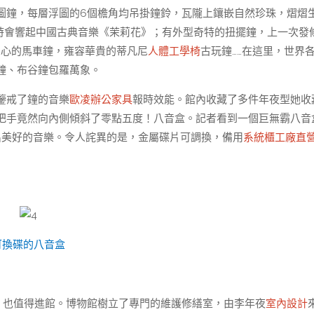
圖鐘，每層浮圖的6個檐角均吊掛鐘鈴，瓦隴上鑲嵌自然珍珠，熠熠
落時會響起中國古典音樂《茉莉花》；有外型奇特的扭擺鐘，上一次發
掌心的馬車鐘，雍容華貴的蒂凡尼
人體工學椅
古玩鐘……在這里，世界
鐘、布谷鐘包羅萬象。
鑒戒了鐘的音樂
歐凌辦公家具
報時效能。館內收藏了多件年夜型她收
把手竟然向內側傾斜了零點五度！八音盒。記者看到一個巨無霸八音
出美好的音樂。令人詫異的是，金屬碟片可調換，備用
系統櫃工廠直
可換碟的八音盒
，也值得進館。博物館樹立了專門的維護修繕室，由李年夜
室內設計