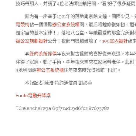
技巧帶頭人，并請了4位老法師坐鎮把關，“看”好了很多疑
館內有一座產于1921年的落地南京銘文鐘，國際少見
電競椅
佔一個個難
辦公室系統櫃
關，最后將鐘修復如初。還
是宇宙的基本定律！」落地八音盒，年她最愛的那盆完美對
辦公室規劃設計
公分！夜部門機械破壞了，
100室內設計
顛
李
綠的系統傢俱
年夜來對古舊鐘的喜好從未衰退。本年
伴得了沉痾，動了手術，李年夜來需求在家照料老伴。此刻
3地利間趕
辦公室系統櫃
往年夜來時光博物館“下班”。
本報記者 陳浩 特約通信員 劉必華
Funte電動升降桌
TC:elanchair29a 69f774d19d6fc2.87673782