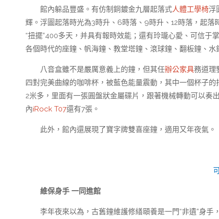
館內躲品豐盛。有仿制銅鍍金九層起落式
人體工學椅
浮
輝。浮圖起落時光為3時升、6時落、9時升、12時落，起
“扭擺”400多天，并具有報時效能；還有玲瓏心愛、可信于
各個時代的座鐘、帆海鐘、教堂塔鐘、滾球鐘、翻板鐘、水
八音盒雖不是嚴厲意義上的鐘，但其任
辦公家具
務道理
四對完美曲線的咖啡杯，被藍色能量震動，其中一個杯子的
2米多，里面有一張圓盤狀金屬碟片，跟著機械轉動可以奏
內
iRock T07
還有7張。
此外，館內還展現了寶字牌雙喜座鐘，適用又年夜氣。
維保身手 一同進館
李年夜來以為，古舊鐘維護修繕頤養是一門“非遺”身手