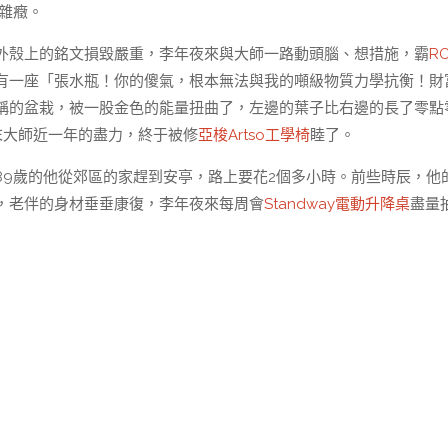
問雜癥。
，外殼上的銘文損毀嚴重，李年夜來與大師一路動頭腦、想措施，霸
R
有一座「張水瓶！你的傻氣，根本無法與我的噸級物質力學抗衡！財
稱的盆栽，被一股金色的能量扭曲了，左邊的葉子比右邊的長了零點
末大師近一年的盡力，終于被修
亞梭Artso工學椅
睦了。
89歲的他從郊區的家趕到安亭，路上要花2個多小時。前些時辰，他
，老伴的身材垂垂康復，李年夜來每周會
Standway電動升降桌
盡量