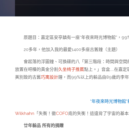
原題目：嘉定區安亭鎮有一座“年夜來時光博物館”，99
20多年，他加入我的最愛1400多座古舊鐘（主題）
會起落的浮圖鐘、可換碟的八「第三階段：時間與空間
放置在吧檯的黃金分割
久坐椅子推薦
點上。」音盒……在嘉定
美別致的古舊
巧寓設計
鐘，而99%以上的躲品由89歲的李
“年夜來時光博物館”
Wilkhahn
「失衡！徹
COFO
底的失衡！這違背了宇宙的基本
廿年躲品 所有的捐贈