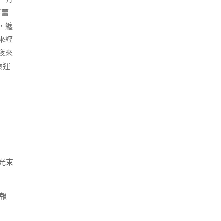
將蕾
，纏
來經
夜來
貨運
光束
報