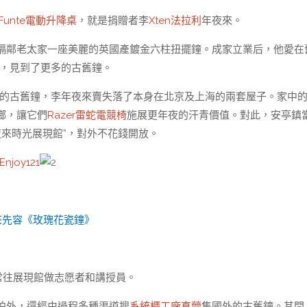
Funte電動升降桌
，就是捐贈者李
Xten法拉利
年夜來。
隔鄰老太家一座美麗的英國產鍍金六柱扭擺鐘。成家立業后，他愛在
國，見到了更多的古舊鐘。
的古舊鐘，李年夜來賣失落了本身在北京及上海的兩套屋子。家中
鄉，讓它們
Razer雷蛇電競椅
施展更年夜的汗青價值。對此，安亭鎮
夜來時光展現館”，對外不花錢開放。
Enjoy121
來先容《玫瑰花瓷鐘》
常往展現館做志愿者和講授員。
拍外，還經由過程多種渠道搜
系統櫃工廠直營
集國外的古舊鐘。其間