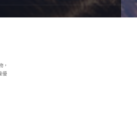
物，
座優