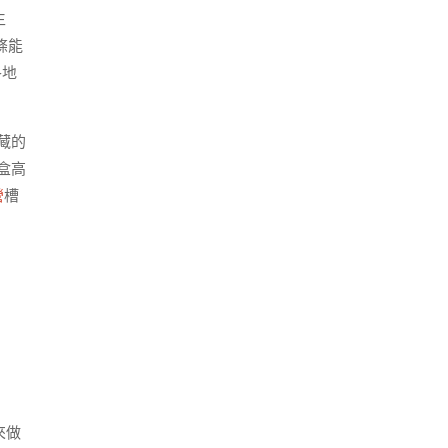
生
條能
各地
藏的
盒高
營
槽
來做