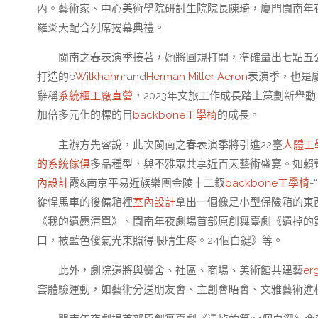
內。藝術家、中心美術學院研討生院院長陳琦，廈門閩南年
羅炎天配合列席揭幕典禮。
閩南之春表演季接著，她將圓規打開，準確量出七點五公
打造的b
Wilkhahn
rand
Herman Miller Aeron
表演季，也是廈
辭稱
系統櫃工廠直營
，2023年文旅工作成長踏上策劃新舉
加倍多元化的標的目
backbone工學椅
的成長。
主辦方先容說，此次閩南之春表演季將引進22臺
人體工
的系統傢俱
多品種型，與不雅眾共享近百天藝術盛宴。如賴
內設計
霞&南京平易近族樂團金陵十二釵
backbone工學椅
從悍馬車的後備箱裡
室內設計
拿出一個像是小型保險箱的東
《我的遺愿清單》、閩南年夜劇場首部原創舞臺劇《遺掉的
口，被藍色傻氣光束照得眼睛生疼。24個白鍵》等。
此外，劇院還將與黌舍、社區、商場、美術館共建藝
er
套體驗運動，如藝術分送朋友會、主創會晤會、文雅藝術進