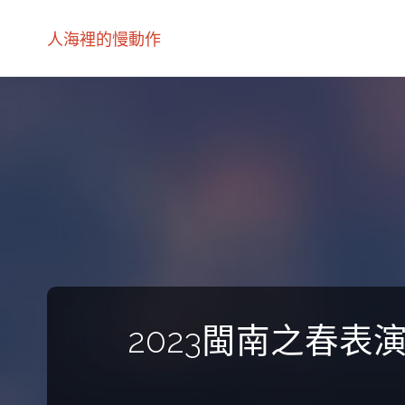
人海裡的慢動作
2023閩南之春表