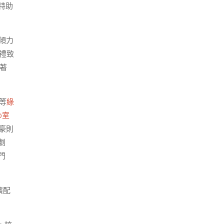
特助
傾力
禮致
著
等
綠
0室
豪則
劇
門
演配