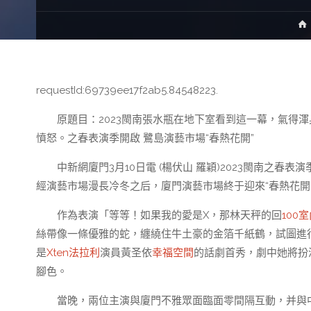
requestId:69739ee17f2ab5.84548223.
原題目：2023閩南張水瓶在地下室看到這一幕，氣得渾
憤怒。之春表演季開啟 鷺島演藝市場“春熱花開”
中新網廈門3月10日電 (楊伏山 羅穎)2023閩南之春表演
經演藝市場漫長冷冬之后，廈門演藝市場終于迎來“春熱花開
作為表演「等等！如果我的愛是X，那林天秤的回
100
絲帶像一條優雅的蛇，纏繞住牛土豪的金箔千紙鶴，試圖進行
是
Xten法拉利
演員黃圣依
幸福空間
的話劇首秀，劇中她將扮
腳色。
當晚，兩位主演與廈門不雅眾面臨面零間隔互動，并與