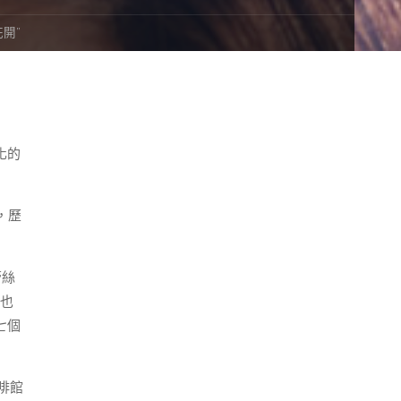
開”
化的
，歷
蕾絲
這也
七個
啡館