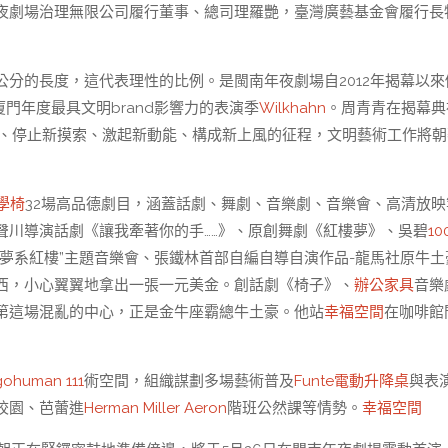
夜劇場治理無限公司履行董事、總司理羅艷，臺灣廣藝基金會履行長
分的長度，這代表理性的比例。是閩南年夜劇場自2012年揭幕以來
門年度最具文明brand影響力的表演季
Wilkhahn
。周青青在揭幕典
動、停止新摸索、激起新動能、構成新上風的征程，文明藝術工作將朝
學椅
32場高品德劇目，涵蓋話劇、舞劇、音樂劇、音樂會、高清放映
聲川導演話劇《讓我牽著你的手……》、原創舞劇《紅樓夢》、吳碧
10
-“夢系紅樓”主題音樂會、張鐵林首部自編自導自演作品-龍馬社原牛土
西，小心翼翼地拿出一張一元美金。創話劇《椅子》、
辦公家具
音樂
第這場混亂的中心，正是金牛座霸總牛土豪。他站
幸福空間
在咖啡館
gohuman 111
術空間，組織謀劃多場藝術普及
Funte電動升降桌
與表
校園、芭蕾進
Herman Miller Aeron
階班公然課等情勢。
幸福空間