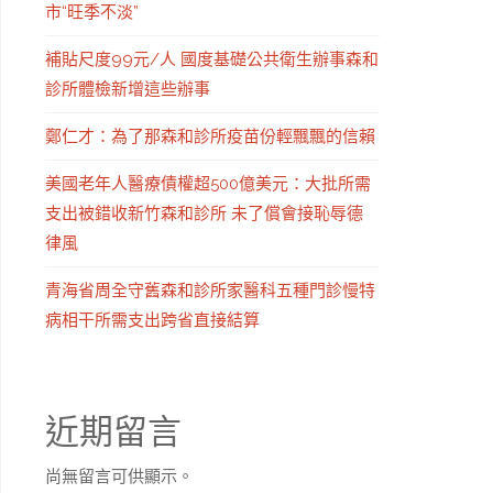
市“旺季不淡”
補貼尺度99元/人 國度基礎公共衛生辦事森和
診所體檢新增這些辦事
鄭仁才：為了那森和診所疫苗份輕飄飄的信賴
美國老年人醫療債權超500億美元：大批所需
支出被錯收新竹森和診所 未了償會接恥辱德
律風
青海省周全守舊森和診所家醫科五種門診慢特
病相干所需支出跨省直接結算
近期留言
尚無留言可供顯示。