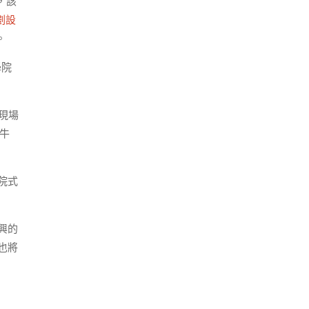
，該
劃設
。
學院
現場
牛
院式
興的
也將