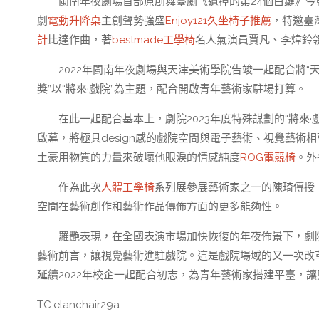
閩南年夜劇場首部原創舞臺劇《遺掉的第24個白鍵》今
劇
電動升降桌
主創聲勢強盛
Enjoy121
久坐椅子推薦
，特邀臺
計
比達作曲，著
bestmade工學椅
名人氣演員賈凡、李煒鈴
2022年閩南年夜劇場與天津美術學院告竣一起配合將“
獎”以“將來·戲院”為主題，配合開啟青年藝術家駐場打算。
在此一起配合基本上，劇院2023年度特殊謀劃的“將來
啟幕，將極具design感的戲院空間與電子藝術、視覺藝
土豪用物質的力量來破壞他眼淚的情感純度
ROG電競椅
。外
作為此次
人體工學椅
系列展參展藝術家之一的陳琦傳授
空間在藝術創作和藝術作品傳佈方面的更多能夠性。
羅艷表現，在全國表演市場加快恢復的年夜佈景下，劇
藝術前言，讓視覺藝術進駐戲院。這是戲院場域的又一次改
延續2022年校企一起配合初志，為青年藝術家搭建平臺，
TC:elanchair29a