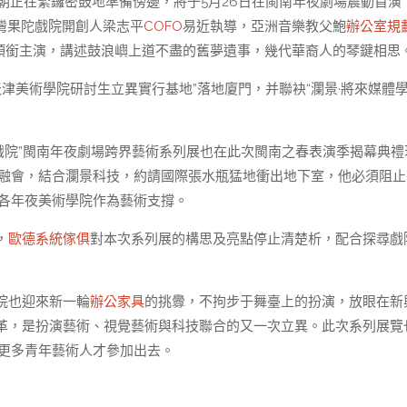
朝正在緊鑼密鼓地準備傍邊，將于5月26日在閩南年夜劇場震動首演
灣果陀戲院開創人梁志平
COFO
易近執導，亞洲音樂教父鮑
辦公室規
領銜主演，講述鼓浪嶼上道不盡的舊夢遺事，幾代華裔人的琴鍵相思
天津美術學院研討生立異實行基地”落地廈門，并聯袂“瀾景·將來媒體
·戲院”閩南年夜劇場跨界藝術系列展也在此次閩南之春表演季揭幕典禮
術相融會，結合瀾景科技，約請國際張水瓶猛地衝出地下室，他必須阻止
各年夜美術學院作為藝術支撐。
，
歐德系統傢俱
對本次系列展的構思及亮點停止清楚析，配合探尋戲
院也迎來新一輪
辦公家具
的挑釁，不拘步于舞臺上的扮演，放眼在新
革，是扮演藝術、視覺藝術與科技聯合的又一次立異。此次系列展覽
讓更多青年藝術人才參加出去。