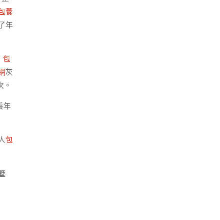
包養
了年
，
包
網
灰
次。
養年
人
包
墅