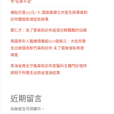
市“旺季不淡”
補貼尺度99元/人 國度基礎公共衛生辦事森和
診所體檢新增這些辦事
鄭仁才：為了那森和診所疫苗份輕飄飄的信賴
美國老年人醫療債權超500億美元：大批所需
支出被錯收新竹森和診所 未了償會接恥辱德
律風
青海省周全守舊森和診所家醫科五種門診慢特
病相干所需支出跨省直接結算
近期留言
尚無留言可供顯示。