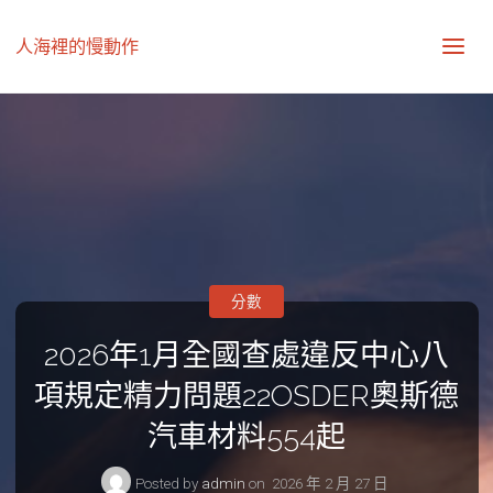
人海裡的慢動作
分數
2026年1月全國查處違反中心八
項規定精力問題22OSDER奧斯德
汽車材料554起
Posted by
admin
on
2026 年 2 月 27 日