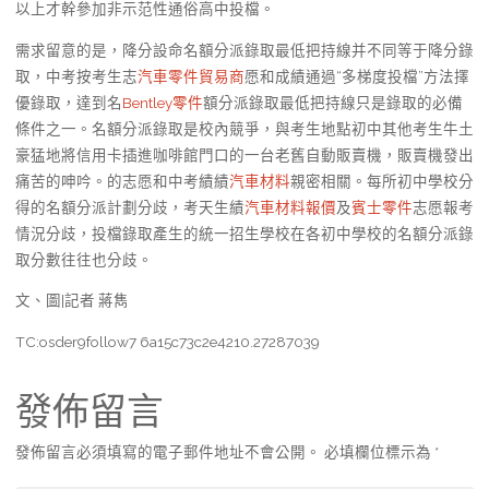
以上才幹參加非示范性通俗高中投檔。
需求留意的是，降分設命名額分派錄取最低把持線并不同等于降分錄
取，中考按考生志
汽車零件貿易商
愿和成績通過“多梯度投檔”方法擇
優錄取，達到名
Bentley零件
額分派錄取最低把持線只是錄取的必備
條件之一。名額分派錄取是校內競爭，與考生地點初中其他考生牛土
豪猛地將信用卡插進咖啡館門口的一台老舊自動販賣機，販賣機發出
痛苦的呻吟。的志愿和中考績績
汽車材料
親密相關。每所初中學校分
得的名額分派計劃分歧，考天生績
汽車材料報價
及
賓士零件
志愿報考
情況分歧，投檔錄取產生的統一招生學校在各初中學校的名額分派錄
取分數往往也分歧。
文、圖|記者 蔣雋
TC:osder9follow7 6a15c73c2e4210.27287039
發佈留言
發佈留言必須填寫的電子郵件地址不會公開。
必填欄位標示為
*