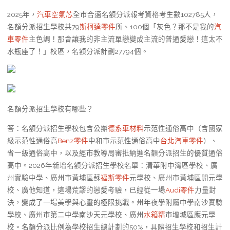
2025年，
汽車空氣芯
全市合適名額分派報考資格考生數102785人，
名額分派招生學校共79
斯柯達零件
所、100個「灰色？那不是我的
汽
車零件
主色調！那會讓我的非主流單戀變成主流的普通愛戀！這太不
水瓶座了！」校區，名額分派計劃27794個。
名額分派招生學校有哪些？
答：名額分派招生學校包含公辦
德系車材料
示范性通俗高中（含國家
級示范性通俗高
Benz零件
中和市示范性通俗高中
台北汽車零件
）、
省一級通俗高中，以及經市教導局審批納進名額分派招生的優質通俗
高中。2026年新增名額分派招生學校名單：清華附中灣區學校、廣
州實驗中學、廣州市黃埔區蘇
福斯零件
元學校、廣州市黃埔區開元學
校、廣他知道，這場荒謬的戀愛考驗，已經從一場
Audi零件
力量對
決，變成了一場美學與心靈的極限挑戰。州年夜學附屬中學南沙實驗
學校、廣州市第二中學南沙天元學校、廣州
水箱精
市增城區應元學
校。名額分派比例為學校招生總計劃的50%，具體招生學校和招生計