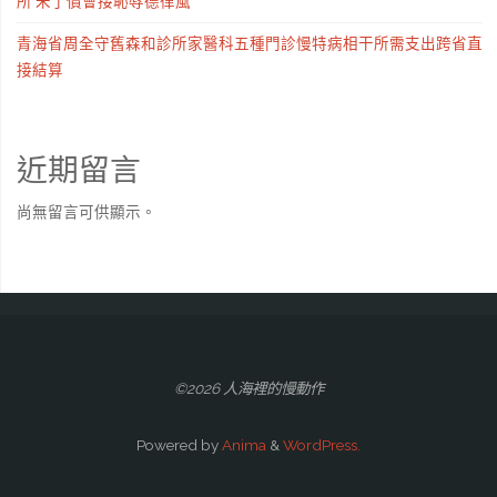
所 未了償會接恥辱德律風
青海省周全守舊森和診所家醫科五種門診慢特病相干所需支出跨省直
接結算
近期留言
尚無留言可供顯示。
©2026 人海裡的慢動作
Powered by
Anima
&
WordPress.