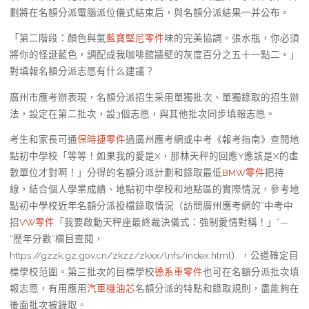
劃將在名額分派電腦派位儀式結束后，與名額分派結果一并公布。
「第二階段：顏色與氣
藍寶堅尼零件
味的完美協調。張水瓶，你必須
將你的怪誕藍色，調配成我咖啡館牆壁的灰度百分之五十一點二。」
對填報名額分派志愿有什么建議？
廣州市應考辦表現，名額分派招生采用單獨批次、單獨錄取的招生辦
法，設定在第二批次，設3個志愿，與其他批次同步填報志愿。
考生和家長可通
保時捷零件
過廣州應考網或中考《報考指南》查閱地
點初中學校「等等！如果我的愛是X，那林天秤的回應Y應該是X的虛
數單位才對啊！」分得的名額分派計劃和錄取最低
BMW零件
把持
線，結合個人學業成績、地點初中學校和地點區的實際情況，參考地
點初中學校近年名額分派投檔錄取情況（訪問廣州應考網的“中考中
招
VW零件
「我要啟動天秤座最終裁決儀式：強制愛情對稱！」”—
“歷年分數”欄目查閱，
https://gzzk.gz.gov.cn/zkzz/zkxx/lnfs/index.html），公道確定目
標學校范圍。第三批次的目標學校
德系車零件
也可在名額分派批次填
報志愿，有用應用
汽車機油芯
名額分派的特點和錄取規則，盡能夠在
後面批次被錄取。