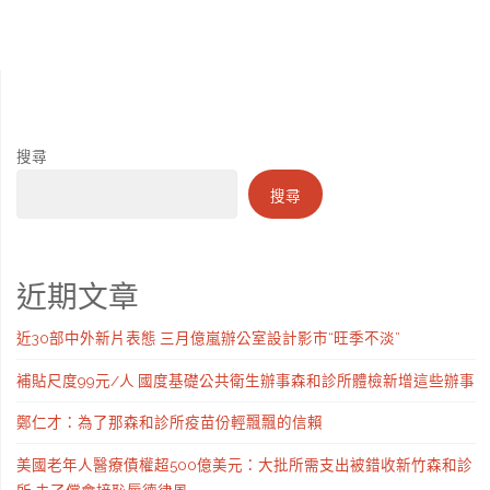
搜尋
搜尋
近期文章
近30部中外新片表態 三月億嵐辦公室設計影市“旺季不淡”
補貼尺度99元/人 國度基礎公共衛生辦事森和診所體檢新增這些辦事
鄭仁才：為了那森和診所疫苗份輕飄飄的信賴
美國老年人醫療債權超500億美元：大批所需支出被錯收新竹森和診