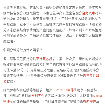
建議考生充足應用志愿容量，依照公道梯度設定志愿順序，最年夜限
制掌握名額分派錄取機會。不應自覺沖高和放棄名額分
台北汽車材料
派批次的錄取機會；也不要自覺“保底”，否則一旦被名額分派批次的
學校錄取，就不克不及參加后續批次志愿學校的投檔錄取。填報名額
分派志愿要結合個情面況具體問題具體剖析、綜合研判，不宜將適應
性測試成績作為中考績績的精確等值預測，切勿生搬硬套別人填報志
愿戰略。
名額分派錄取有什么請求？
答：錄取最低把持線
汽車冷氣芯
請求：第二批次招生學校的名額分派
錄取最低把持分數線為該校近三年統招首批次戶籍生錄取最低分的均
勻值降落40分，計算結果往尾取整；且名額分派的錄取最低把持分
數線不得低于2026年全市公辦通俗高中錄取最低把持分
汽車零件報
價
數線。
錄取參考科目成績等級請求：地輿、
Porsche零件
生物學、信息科
技、藝術4門科目成
賓利零件
績等級均達到C級及以上才幹參加
Skoda
零件
示范性通俗高中投檔；4門科目成績等級均達到D級
奧迪零件
及