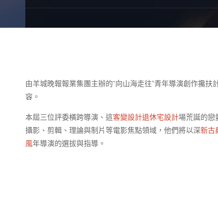
由羊城晚報報業集團主辦的“向山海走往”青年導演創作攙扶計
容。
本屆三位評委橫跨導演、這
客變設計
退休宅設計
場荒誕的戀
攝影、剪輯、理論與制片等電影焦點領域，他們將以深
新古
風
年導演的選拔與指導。