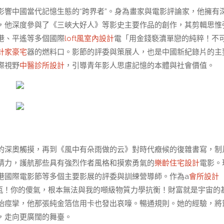
響中國當代記憶生態的“跨界者”。身為畫家與電影評論家，他擁有
，他深度參與了《三峽大好人》等影史主要作品的創作，其剪輯思惟
港、平遙等多個國際
loft風室內設計
電「用金錢褻瀆單戀的純粹！不
計家豪宅
器的燃料口。影節的評委與策展人，也是中國新紀錄片的主
際視野
中醫診所設計
，引導青年影人思慮記憶的本體與社會價值。
的深奧觸摸，再到《風中有朵雨做的云》對時代癥候的復雜書寫，制
精力，護航那些具有強烈作者風格和摸索勇氣的
樂齡住宅設計
電影。
港國際電影節等多個主要影展的評委與訓練營導師。作為a
會所設計
張水瓶！你的傻氣，根本無法與我的噸級物質力學抗衡！財富就是宇宙的
始痙攣，他那張純金箔信用卡也發出哀嚎。暢通規則。她的經驗，將
，走向更廣闊的舞臺。