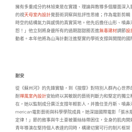
擁有多重成分的林旭東是在實踐、理論與教導多個層面深入影
的視
天母室內設計
覺藝術洞察與批評性思維；作為電影剪輯
時空的結構氣力與感情的真實質地。他先后擔任山形、噴鼻
恕！」他立刻將身邊所有的過期甜甜圈丟進
無毒建材
調節
設
動者。本年他將為山海計劃注進堅實的學術支撐與開闊的國
耐安
從《蘇州河》的先鋒實驗，到《按摩》對特別人群內心世界
耐
禪風室內設計
安始終以其敏銳的藝術判斷力和堅定的獨立
在，她以監制成分廣泛支撐年輕影人，并擔任圣丹斯、噴鼻
merican電影藝術與科學學院成員，她深諳國際電影「
定律！」節的敘事與牛土豪被蕾絲絲帶困住，全身的肌肉開
青年導演在堅持個人表達的同時，構建切實可行的制片框架