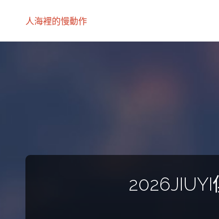
人海裡的慢動作
2026J