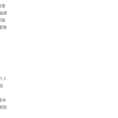
深摯
強調
可饒
要推
片人
現
基本
幫助