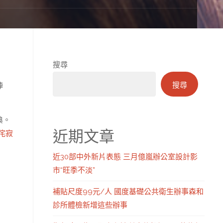
搜尋
搜尋
陣
典。
近期文章
侘寂
近30部中外新片表態 三月億嵐辦公室設計影
市“旺季不淡”
補貼尺度99元/人 國度基礎公共衛生辦事森和
診所體檢新增這些辦事