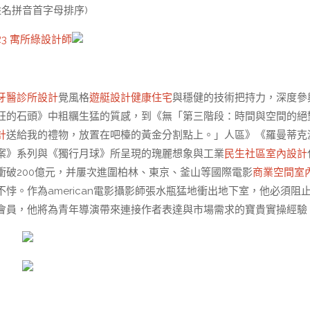
姓名拼音首字母排序)
R3 寓所
綠設計師
牙醫診所設計
覺風格
遊艇設計
健康住宅
與穩健的技術把持力，深度參
狂的石頭》中粗糲生猛的質感，到《無「第三階段：時間與空間的絕
計
送給我的禮物，放置在吧檯的黃金分割點上。」人區》《羅曼蒂克
案》系列與《獨行月球》所呈現的瑰麗想象與工業
民生社區室內設計
破200億元，并屢次進圍柏林、東京、釜山等國際電影
商業空間室
悖。作為american電影攝影師張水瓶猛地衝出地下室，他必須阻
）會員，他將為青年導演帶來連接作者表達與市場需求的寶貴實操經驗