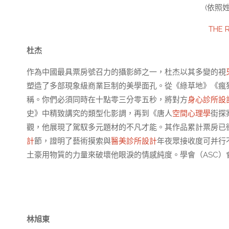
(依照
THE 
杜杰
作為中國最具票房號召力的攝影師之一，杜杰以其多變的視
塑造了多部現象級商業巨制的美學面孔。從《綠草地》《瘋
稱。你們必須同時在十點零三分零五秒，將對方
身心診所設
史》中精致講究的類型化影調，再到《唐人
空間心理學
街探
觀，他展現了駕馭多元題材的不凡才能。其作品累計票房已衝
計
節，證明了藝術摸索與
醫美診所設計
年夜眾接收度可并行不
土豪用物質的力量來破壞他眼淚的情感純度。學會（ASC
林旭東