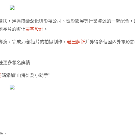
攙扶，通過持續深化與影視公司、電影節展等行業資源的一起配合，
到長片的孵化
豪宅設計
。
導演，完成30部短片的拍攝制作，
老屋翻新
并獲得多個國內外電影節
楚更多報名詳情
宅
碼添加“山海計劃小助手”
示為
*