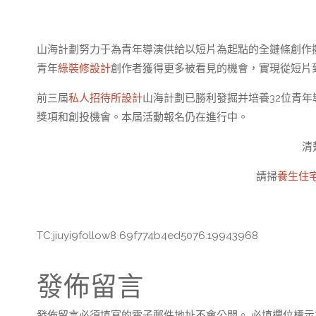
山海計劃努力于為青年導演供給以短片為起點的全鏈條創作
青年
綠裝修設計
創作者獲得更多被看見的機會，實現從短片
前三屆
私人招待所設計
山海計劃已勝利發掘并培養32位青年
獎項和創投機會。本屆活動報名仍在進行中。
清
請掃
養生住
TC:jiuyi9follow8 69f774b4ed5076.19943968
發佈留言
發佈留言必須填寫的電子郵件地址不會公開。
必填欄位標