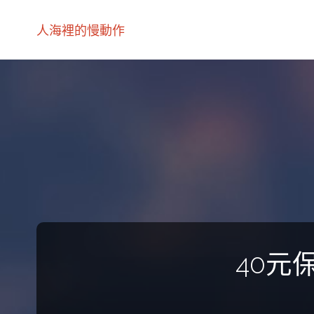
人海裡的慢動作
40元