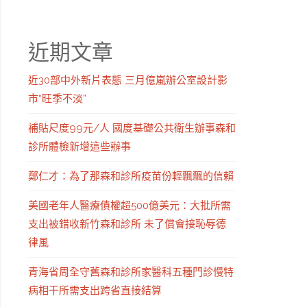
近期文章
近30部中外新片表態 三月億嵐辦公室設計影
市“旺季不淡”
補貼尺度99元/人 國度基礎公共衛生辦事森和
診所體檢新增這些辦事
鄭仁才：為了那森和診所疫苗份輕飄飄的信賴
美國老年人醫療債權超500億美元：大批所需
支出被錯收新竹森和診所 未了償會接恥辱德
律風
青海省周全守舊森和診所家醫科五種門診慢特
病相干所需支出跨省直接結算