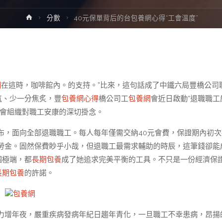
Home
分數
40元保單背后的台包養網心得“工會溫度”
網
在這時，咖啡館內。的支持。”比來，這句話成了中鐵六局豐橋公司
氣、少一分焦炙，豐
包養網心得
橋公司工
包養網
會近日啟動“退職職工
工會組織對職工安康的深切掛念。
布，面向全部退職職工。每人每年僅需交納40元會費，保證期內初次
勞金。固然保費眇乎小哉，但退職工最需求輔助的時辰，這筆錢卻能
個極端，都
長期包養
成了她追求完美平衡的工具。不只是一份經濟保
長期包養
的許諾。
包養網
力增年夜，嚴重疾病發病年紀日趨年青化，一旦職工不幸患病，昂揚