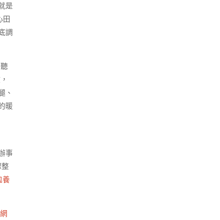
就是
心田
底調
，聽
收，
腿、
的暖
辦事
驟整
包養
網