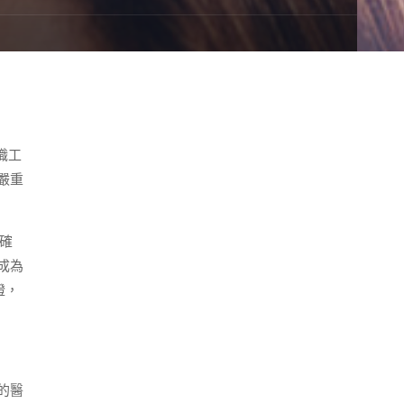
職工
嚴重
確
成為
證，
的醫