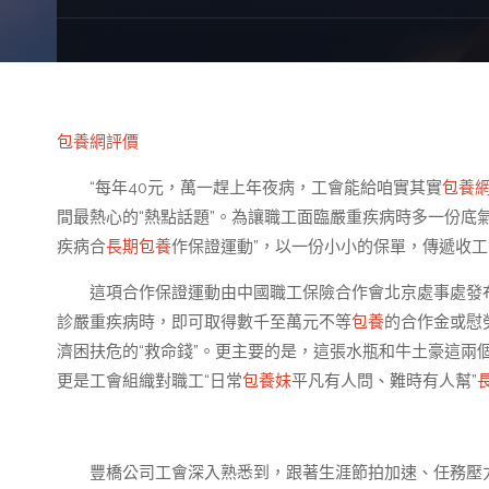
包養網評價
“每年40元，萬一趕上年夜病，工會能給咱實其實
包養
間最熱心的“熱點話題”。為讓職工面臨嚴重疾病時多一份底
疾病合
長期包養
作保證運動”，以一份小小的保單，傳遞收
這項合作保證運動由中國職工保險合作會北京處事處發
診嚴重疾病時，即可取得數千至萬元不等
包養
的合作金或慰
濟困扶危的“救命錢”。更主要的是，這張水瓶和牛土豪這兩
更是工會組織對職工“日常
包養妹
平凡有人問、難時有人幫”
豐橋公司工會深入熟悉到，跟著生涯節拍加速、任務壓