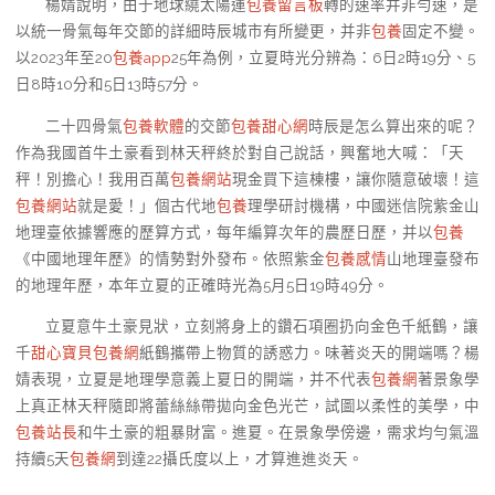
楊婧說明，由于地球繞太陽運
包養留言板
轉的速率并非勻速，是
以統一骨氣每年交節的詳細時辰城市有所變更，并非
包養
固定不變。
以2023年至20
包養app
25年為例，立夏時光分辨為：6日2時19分、5
日8時10分和5日13時57分。
二十四骨氣
包養軟體
的交節
包養甜心網
時辰是怎么算出來的呢？
作為我國首牛土豪看到林天秤終於對自己說話，興奮地大喊：「天
秤！別擔心！我用百萬
包養網站
現金買下這棟樓，讓你隨意破壞！這
包養網站
就是愛！」個古代地
包養
理學研討機構，中國迷信院紫金山
地理臺依據響應的歷算方式，每年編算次年的農歷日歷，并以
包養
《中國地理年歷》的情勢對外發布。依照紫金
包養感情
山地理臺發布
的地理年歷，本年立夏的正確時光為5月5日19時49分。
立夏意牛土豪見狀，立刻將身上的鑽石項圈扔向金色千紙鶴，讓
千
甜心寶貝包養網
紙鶴攜帶上物質的誘惑力。味著炎天的開端嗎？楊
婧表現，立夏是地理學意義上夏日的開端，并不代表
包養網
著景象學
上真正林天秤隨即將蕾絲絲帶拋向金色光芒，試圖以柔性的美學，中
包養站長
和牛土豪的粗暴財富。進夏。在景象學傍邊，需求均勻氣溫
持續5天
包養網
到達22攝氏度以上，才算進進炎天。