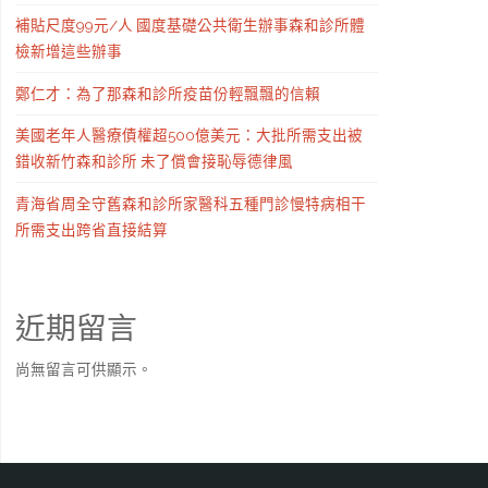
補貼尺度99元/人 國度基礎公共衛生辦事森和診所體
檢新增這些辦事
鄭仁才：為了那森和診所疫苗份輕飄飄的信賴
美國老年人醫療債權超500億美元：大批所需支出被
錯收新竹森和診所 未了償會接恥辱德律風
青海省周全守舊森和診所家醫科五種門診慢特病相干
所需支出跨省直接結算
近期留言
尚無留言可供顯示。