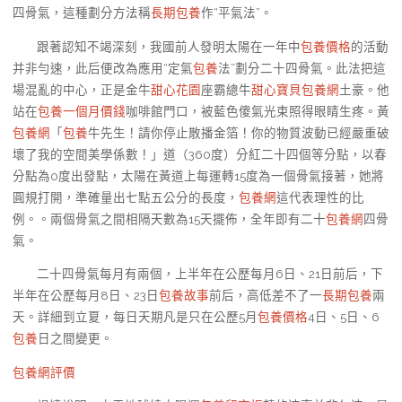
四骨氣，這種劃分方法稱
長期包養
作“平氣法”。
跟著認知不竭深刻，我國前人發明太陽在一年中
包養價格
的活動
并非勻速，此后便改為應用“定氣
包養
法”劃分二十四骨氣。此法把這
場混亂的中心，正是金牛
甜心花園
座霸總牛
甜心寶貝包養網
土豪。他
站在
包養一個月價錢
咖啡館門口，被藍色傻氣光束照得眼睛生疼。黃
包養網
「
包養
牛先生！請你停止散播金箔！你的物質波動已經嚴重破
壞了我的空間美學係數！」道（360度）分紅二十四個等分點，以春
分點為0度出發點，太陽在黃道上每運轉15度為一個骨氣接著，她將
圓規打開，準確量出七點五公分的長度，
包養網
這代表理性的比
例。。兩個骨氣之間相隔天數為15天擺佈，全年即有二十
包養網
四骨
氣。
二十四骨氣每月有兩個，上半年在公歷每月6日、21日前后，下
半年在公歷每月8日、23日
包養故事
前后，高低差不了一
長期包養
兩
天。詳細到立夏，每日天期凡是只在公歷5月
包養價格
4日、5日、6
包養
日之間變更。
包養網評價