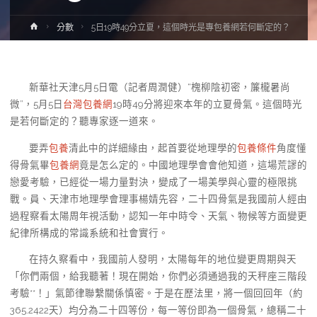
Home
分數
5日19時49分立夏，這個時光是專包養網若何斷定的？
新華社天津5月5日電（記者周潤健）“槐柳陰初密，簾櫳暑尚
微”，5月5日
台灣包養網
19時49分將迎來本年的立夏骨氣。這個時光
是若何斷定的？聽專家逐一道來。
要弄
包養
清此中的詳細緣由，起首要從地理學的
包養條件
角度懂
得骨氣畢
包養網
竟是怎么定的。中國地理學會會他知道，這場荒謬的
戀愛考驗，已經從一場力量對決，變成了一場美學與心靈的極限挑
戰。員、天津市地理學會理事楊婧先容，二十四骨氣是我國前人經由
過程察看太陽周年視活動，認知一年中時令、天氣、物候等方面變更
紀律所構成的常識系統和社會實行。
在持久察看中，我國前人發明，太陽每年的地位變更周期與天
「你們兩個，給我聽著！現在開始，你們必須通過我的天秤座三階段
考驗**！」氣節律聯繫關係慎密。于是在歷法里，將一個回回年（約
365.2422天）均分為二十四等份，每一等份即為一個骨氣，總稱二十