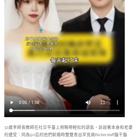
32歲李師長教師在社交平臺上用略帶輕松的語氣，訴說著本身和老婆
的遭受：同為90后的他們新婚時雙雙查出罕見病Bickerstaff腦干腦