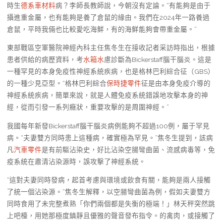
時生
德系車材料
病？李師長教師說，今朝沒有定論。“有能夠是由于
攝進重金屬，也有能夠是養了倉鼠的緣由。我們在2024年一路養過
倉鼠，平時我倆也比較愛吃海鮮，有的海鮮能夠會帶重金屬。”
東部戰區空軍醫院神經內科主任焦冬生在接收記者采訪時指出，根據
患者供給的病歷資料，考
水箱水
慮診斷為Bickerstaff腦干腦炎。這是
一種罕見的本身免疫性神經系統疾病，也是格林巴利綜合征（GBS）
的一種少見亞型。“格林巴利綜合
保時捷零件
征是由本身免疫介導的
神經系統疾病，簡單來說，就是人體免疫系統錯誤地攻擊本身的神
經，從而引發一系列癥狀，重要攻擊的是周圍神經。”
我國每年新發Bickerstaff腦干腦炎病例能夠不超過100例，屬于罕見
病。“夫妻雙方同時患上這種病，確實極為罕見。”焦冬生提到，該病
凡
汽車零件
是有前驅沾染史，好比沾染空腸彎曲菌、流感病毒等，免
疫系統在肅清沾染源時，誤攻擊了神經系統。
“這對夫妻同時發病，起首考慮與環境或飲食有關，能夠是兩人接觸
了統一個沾染源。”焦冬生解釋，以空腸彎曲菌為例，假如夫妻雙方
同時食用了未完整煮熟「你們兩個都是失衡的極端！」林天秤突然跳
上吧檯，用她那極度鎮靜且優雅的聲音發布指令。的禽肉，或接觸了