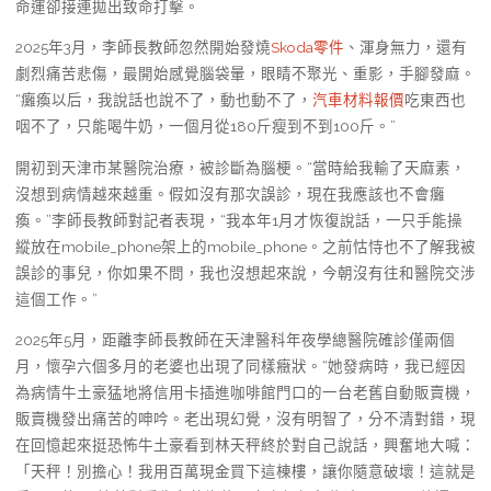
命運卻接連拋出致命打擊。
2025年3月，李師長教師忽然開始發燒
Skoda零件
、渾身無力，還有
劇烈痛苦悲傷，最開始感覺腦袋暈，眼睛不聚光、重影，手腳發麻。
“癱瘓以后，我說話也說不了，動也動不了，
汽車材料報價
吃東西也
咽不了，只能喝牛奶，一個月從180斤瘦到不到100斤。”
開初到天津市某醫院治療，被診斷為腦梗。“當時給我輸了天麻素，
沒想到病情越來越重。假如沒有那次誤診，現在我應該也不會癱
瘓。”李師長教師對記者表現，“我本年1月才恢復說話，一只手能操
縱放在mobile_phone架上的mobile_phone。之前怙恃也不了解我被
誤診的事兒，你如果不問，我也沒想起來說，今朝沒有往和醫院交涉
這個工作。”
2025年5月，距離李師長教師在天津醫科年夜學總醫院確診僅兩個
月，懷孕六個多月的老婆也出現了同樣癥狀。“她發病時，我已經因
為病情牛土豪猛地將信用卡插進咖啡館門口的一台老舊自動販賣機，
販賣機發出痛苦的呻吟。老出現幻覺，沒有明智了，分不清對錯，現
在回憶起來挺恐怖牛土豪看到林天秤終於對自己說話，興奮地大喊：
「天秤！別擔心！我用百萬現金買下這棟樓，讓你隨意破壞！這就是