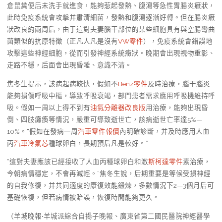
倉鼠糞便后未洗手就進食，能夠惹起發熱、腹瀉等急性胃腸炎癥狀，
此時免疫系統會攻擊并肅清細菌，發熱和腹瀉逐漸好轉。但在腸炎癥
狀改良約兩周后，由于這對夫妻腦干部位的某些細胞具有與空腸彎曲
菌類似的抗原特徵（正凡人凡是沒有
VW零件
），免疫系統會錯誤地
攻擊這些神經細胞，從而引發神經系統癥狀。晚期會出現視物重影、
走路不穩，后面會出現昏睡、意識不清。
焦冬生提示，該病起病較快，假如不
Benz零件
及時治療，腦干腦炎
能夠損傷呼吸中樞，導致呼吸衰竭，部門患者需求應用呼吸機維持呼
吸。假如一周以上得不到有
油氣分離器改良版
用治療，能夠出現昏
倒、四肢癱瘓等情況，嚴重可導致逝世亡，該病逝世亡率達5%—
10%。“假如在發病一周
汽車零件報價
內明確診斷，并及時應用人血
丙
汽車冷氣芯
種球卵白，長期預后凡是較好。”
“這對夫妻應該已經接收了人血丙種球卵白和激
斯柯達零件
素治療，
今朝病情穩定，不會再減輕。”焦冬生說，后期重要是等候受損神經
的自我修復，并共同適度的康復效能鍛煉，多數情況下2—3個月后可
基礎恢復，但若病情被貽誤，恢復時間能夠更久。
（羊城晚報•羊城派綜合自揚子晚報、廣東省第二國民醫院神經醫學