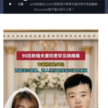
Home
分數
90后新婚夫OSDER奧斯德汽車零件妻同患罕見病癱瘓，
Bickerstaff腦干腦炎是什么病？