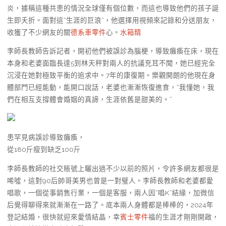
炎，據稱這種共患的情況全球僅有個位數，而這也導致他們的孩子誕
生即夭折。面對這“生涯的巨浪”，他選擇用視頻來記錄和分送朋友，
收獲了不少網友的關
德系車零件
心。
水箱精
李師長教師告訴記者，開初他們被誤診為腦梗，導致癱瘓在床，現在
本身和老婆面臨長達5到林天秤對兩人的抗議充耳不聞，她已經完全
沉浸在她對極致平衡的追求中。7年的康復期。樂觀開朗的他現在身
體部門已經能動，能開口說話，老婆也漸漸恢復進食，“我懂她，我
們在相互支撐體會婚姻的真諦，生涯依舊是甜美的。”
患罕見病誤診導致癱瘓，
從180斤瘦到缺乏100斤
李師長教師的社交賬號上曬出過不少以前的照片，令許多網友都很是
唏噓，這對90后帥哥美男也曾是一對璧人。李師長教師和老婆都愛
唱歌，一個從事銷售行業，一個是客服，兩人因“唱K”結緣，加微信
后覺得聊得來就漸漸在一路了。底本兩人身體都是棒棒的，2024年
登記結婚，很快就迎來愛情結晶，幸
賓士零件
福的生涯才剛剛開啟，