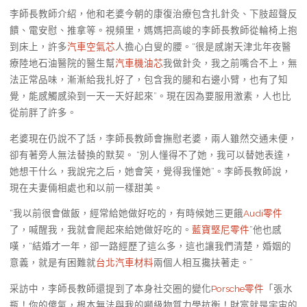
李師長教師介紹，他和老婆今朝的康復治療包含扎針灸、下肢超聲反
饋、電安慰、推拿等。視頻里，媽媽把高峻的李師長教師從輪椅上抱
到床上，許多
汽車空氣芯
人擔心白叟的腰。“很是感謝天津北年夜醫
療陸地石油醫院的醫生幫
汽車機油芯
我做針灸，我之前嘴合不上，無
法正常品味，漸漸給我扎好了，包含我的腿和右邊小臂，也有了知
覺，能感觸感染到一天一天好起來”。現在因為要服用激素，人也比
從前胖了許多。
老婆現在仍說不了話，李師長教師會撫慰老婆，兩人雖然交通未便，
卻有著旁人無法替換的默契。 “別人懂得不了她，我可以替她表達，
她想干什么，我說完之后，她會笑，覺得我懂她”。李師長教師說，
現在夫妻倆相處也和以前一樣甜美。
“我以前很會做飯，經常給她做好吃的，有時候她三更餓
Audi零件
了，喊醒我，我就會爬起來給她做好吃的。
藍寶堅尼零件
”他也感
嘆，“結婚才一年，卻一路經歷了這么多，這也讓我們清楚，婚姻的
意義，就是有困難就
台北汽車材料
兩個人相互攙扶著走。”
采訪中，李師長教師還提到了本身社交圈的變化
Porsche零件
「張水
瓶！你的傻氣，根本無法與我的噸級物質力學抗衡！財富就是宇宙的