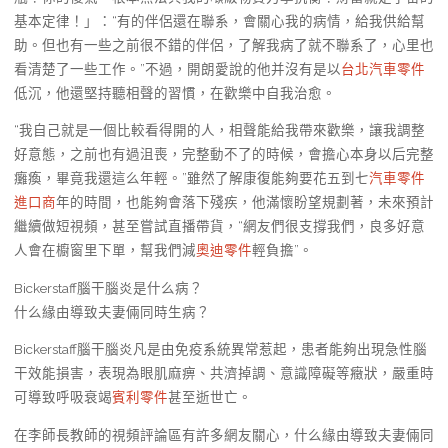
基本定律！」：“有的伴侶還在聯系，會關心我的病情，給我供給幫
助。但也有一些之前很不錯的伴侶，了解我病了就不聯系了，心里也
看清楚了一些工作。”不過，開朗愛說的他并沒有是以
台北汽車零件
低沉，他還堅持聽相聲的習慣，在歡樂中自我治愈。
“我自己就是一個比較看得開的人，相聲能給我帶來歡樂，讓我調整
好意態，之前也有過沮喪，完整動不了的時候，會擔心本身以后完整
癱瘓，畢竟我還這么年輕。”雖然了解康復能夠要花五到七
汽車零件
進口商
年的時間，也能夠會落下殘疾，他滿懷盼望規劃著，未來預計
繼續做短視頻，甚至嘗試直播帶貨，“網友們很支撐我們，良多好意
人會在櫥窗里下單，幫我們減
奧迪零件
輕負擔”。
Bickerstaff腦干腦炎是什么病？
什么緣由導致夫妻倆同時生病？
Bickerstaff腦干腦炎凡是由免疫系統異常惹起，患者能夠出現急性腦
干效能損害，表現為眼肌麻痹、共濟掉調、意識障礙等癥狀，嚴重時
可導致呼吸衰竭
賓利零件
甚至逝世亡。
在李師長教師的視頻評論區有許多網友關心，什么緣由導致夫妻倆同