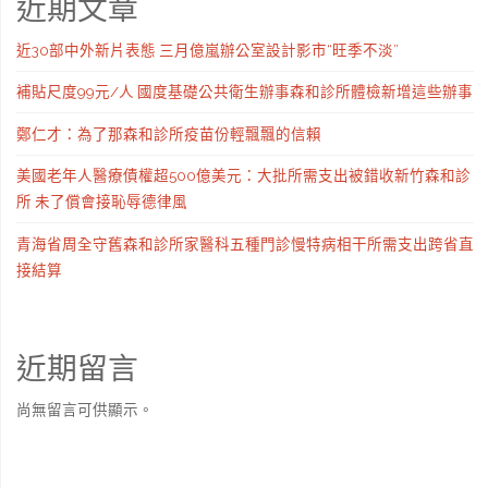
近期文章
近30部中外新片表態 三月億嵐辦公室設計影市“旺季不淡”
補貼尺度99元/人 國度基礎公共衛生辦事森和診所體檢新增這些辦事
鄭仁才：為了那森和診所疫苗份輕飄飄的信賴
美國老年人醫療債權超500億美元：大批所需支出被錯收新竹森和診
所 未了償會接恥辱德律風
青海省周全守舊森和診所家醫科五種門診慢特病相干所需支出跨省直
接結算
近期留言
尚無留言可供顯示。