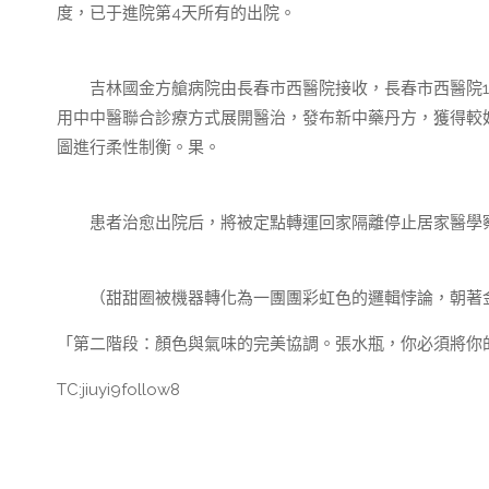
度，已于進院第4天所有的出院。
吉林國金方艙病院由長春市西醫院接收，長春市西醫院12
用中中醫聯合診療方式展開醫治，發布新中藥丹方，獲得較
圖進行柔性制衡。果。
患者治愈出院后，將被定點轉運回家隔離停止居家醫學
（甜甜圈被機器轉化為一團團彩虹色的邏輯悖論，朝著金箔
「第二階段：顏色與氣味的完美協調。張水瓶，你必須將你
TC:jiuyi9follow8