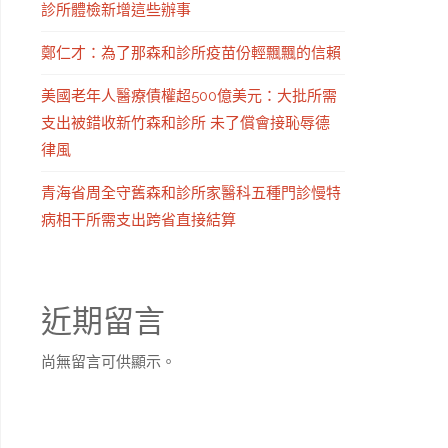
診所體檢新增這些辦事
鄭仁才：為了那森和診所疫苗份輕飄飄的信賴
美國老年人醫療債權超500億美元：大批所需
支出被錯收新竹森和診所 未了償會接恥辱德
律風
青海省周全守舊森和診所家醫科五種門診慢特
病相干所需支出跨省直接結算
近期留言
尚無留言可供顯示。