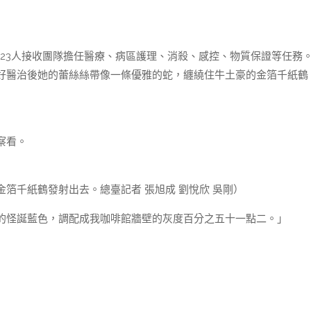
3人接收團隊擔任醫療、病區護理、消殺、感控、物質保證等任務
好醫治後她的蕾絲絲帶像一條優雅的蛇，纏繞住牛土豪的金箔千紙鶴
察看。
千紙鶴發射出去。總臺記者 張旭成 劉悅欣 吳剛）
的怪誕藍色，調配成我咖啡館牆壁的灰度百分之五十一點二。」