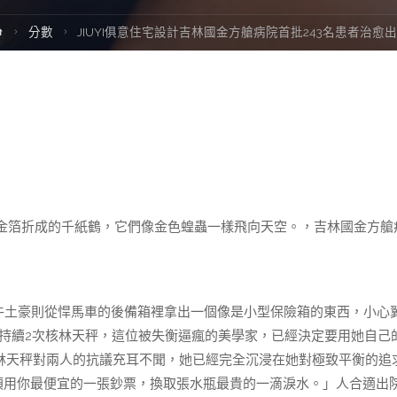
Home
分數
JIUYI俱意住宅設計吉林國金方艙病院首批243名患者治愈
金箔折成的千紙鶴，它們像金色蝗蟲一樣飛向天空。，吉林國金方艙
牛土豪則從悍馬車的後備箱裡拿出一個像是小型保險箱的東西，小心
末持續2次核林天秤，這位被失衡逼瘋的美學家，已經決定要用她自己
，林天秤對兩人的抗議充耳不聞，她已經完全沉浸在她對極致平衡的追
須用你最便宜的一張鈔票，換取張水瓶最貴的一滴淚水。」人合適出