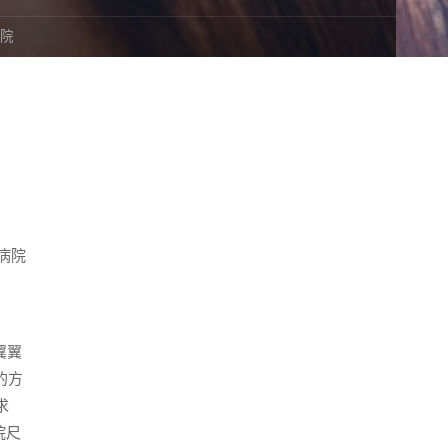
出院
病院
翼翼
的方
求
院尺