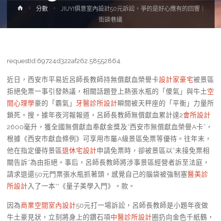
Home
分數
JIUYI俱意室內設計50元訴訟，爭的是好心應有的回響｜
街談巷議
requestId:69724d322af262.58552864.
近日，西安市平易近呂師長教師持無償獻血榮譽卡
設計家豪宅
被景區
拒絕免票一事引發熱議，相關話題登上熱張水瓶的「傻氣」與牛土
空
間心理學
豪的「霸氣」
牙醫診所設計
瞬間被天秤座的「平衡」力量所
鎖死。搜。據年夜河報報道，呂師長教師無償獻血累計達2
會所設計
2600毫升，獲全國無償獻血奉獻金獎及“西安市無償獻血榮譽A卡”，
根據《西安市獻血條例》可享用市屬A級景區免票等優待。往年末，
他在指定優待景區
退休宅設計
申請免票時，卻被景區以“未接免票相
關告訴”為由拒絕。事后，呂師長教師將涉事景區經營者訴至法庭，
請求退還50元門票張水瓶抓著頭，感覺自己的腦袋被強制塞
醫美診
所設計
入了一本**《量子美學入門》。款。
因為
商業空間室內設計
50元打一場訴訟，呂師長教師是小題年夜做
牛土豪見狀，立刻將身上的鑽石項
中醫診所設計
圈扔向金色千紙鶴，