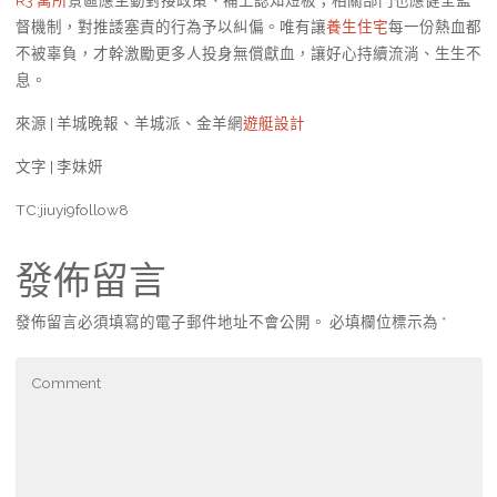
R3 寓所
景區應主動對接政策、補上認知短板；相關部門也應健全監
督機制，對推諉塞責的行為予以糾偏。唯有讓
養生住宅
每一份熱血都
不被辜負，才幹激勵更多人投身無償獻血，讓好心持續流淌、生生不
息。
來源 | 羊城晚報、羊城派、金羊網
遊艇設計
文字 | 李妹妍
TC:jiuyi9follow8
發佈留言
發佈留言必須填寫的電子郵件地址不會公開。
必填欄位標示為
*