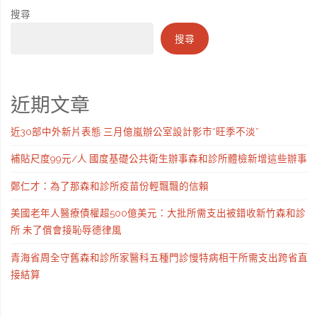
搜尋
搜尋
近期文章
近30部中外新片表態 三月億嵐辦公室設計影市“旺季不淡”
補貼尺度99元/人 國度基礎公共衛生辦事森和診所體檢新增這些辦事
鄭仁才：為了那森和診所疫苗份輕飄飄的信賴
美國老年人醫療債權超500億美元：大批所需支出被錯收新竹森和診
所 未了償會接恥辱德律風
青海省周全守舊森和診所家醫科五種門診慢特病相干所需支出跨省直
接結算