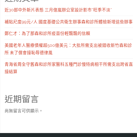
近30部中外新片表態 三月億嵐辦公室設計影市“旺季不淡”
補貼尺度99元/人 國度基礎公共衛生辦事森和診所體檢新增這些辦事
鄭仁才：為了那森和診所疫苗份輕飄飄的信賴
美國老年人醫療債權超500億美元：大批所需支出被錯收新竹森和診
所 未了償會接恥辱德律風
青海省周全守舊森和診所家醫科五種門診慢特病相干所需支出跨省直
接結算
近期留言
尚無留言可供顯示。