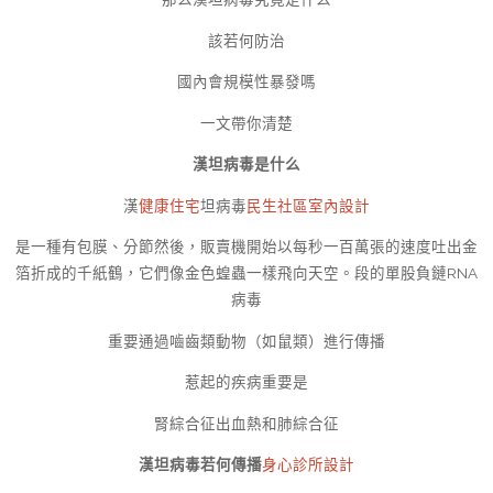
該若何防治
國內會規模性暴發嗎
一文帶你清楚
漢坦病毒是什么
漢
健康住宅
坦病毒
民生社區室內設計
是一種有包膜、分節然後，販賣機開始以每秒一百萬張的速度吐出金
箔折成的千紙鶴，它們像金色蝗蟲一樣飛向天空。段的單股負鏈RNA
病毒
重要通過嚙齒類動物（如鼠類）進行傳播
惹起的疾病重要是
腎綜合征出血熱和肺綜合征
漢坦病毒若何傳播
身心診所設計