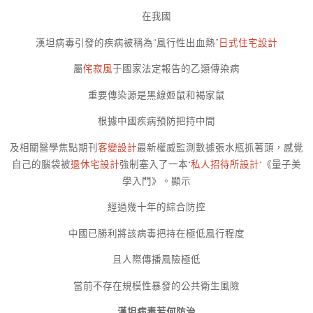
在我國
漢坦病毒引發的疾病被稱為“風行性出血熱”
日式住宅設計
屬
侘寂風
于國家法定報告的乙類傳染病
重要傳染源是黑線姬鼠和褐家鼠
根據中國疾病預防把持中間
及相關醫學焦點期刊
客變設計
最新權威監測數據張水瓶抓著頭，感覺
自己的腦袋被
退休宅設計
強制塞入了一本*
私人招待所設計
*《量子美
學入門》。顯示
經過幾十年的綜合防控
中國已勝利將該病毒把持在極低風行程度
且人際傳播風險極低
當前不存在規模性暴發的公共衛生風險
漢坦病毒若何防治