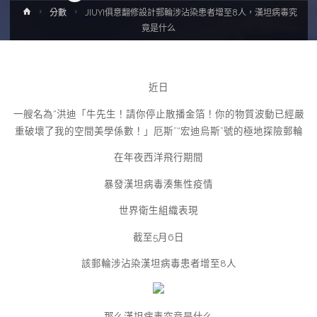
Home
分數
JIUYI俱意翻修設計郵輪涉沾染患者增至8人，漢坦病毒究
竟是什么
近日
一艘名為“洪迪「牛先生！請你停止散播金箔！你的物質波動已經嚴
重破壞了我的空間美學係數！」厄斯”“宏迪烏斯”號的極地探險郵輪
在年夜西洋飛行期間
暴發漢坦病毒湊集性疫情
世界衛生組織表現
截至5月6日
該郵輪涉沾染漢坦病毒患者增至8人
那么漢坦病毒究竟是什么