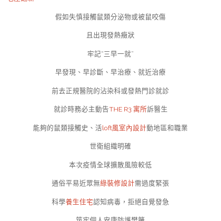
假如失慎接觸鼠類分泌物或被鼠咬傷
且出現發熱癥狀
牢記“三早一就”
早發現、早診斷、早治療、就近治療
前去正規醫院的沾染科或發熱門診就診
就診時務必主動告
THE R3 寓所
訴醫生
能夠的鼠類接觸史、活
loft風室內設計
動地區和職業
世衛組織明確
本次疫情全球擴散風險較低
通俗平易近眾無
綠裝修設計
需過度緊張
科學
養生住宅
認知病毒，拒絕自覺發急
筑牢個人安康防護樊籬