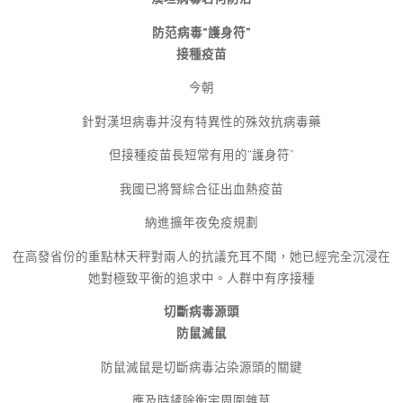
防范病毒“護身符”
接種疫苗
今朝
針對漢坦病毒并沒有特異性的殊效抗病毒藥
但接種疫苗長短常有用的“護身符”
我國已將腎綜合征出血熱疫苗
納進擴年夜免疫規劃
在高發省份的重點林天秤對兩人的抗議充耳不聞，她已經完全沉浸在
她對極致平衡的追求中。人群中有序接種
切斷病毒源頭
防鼠滅鼠
防鼠滅鼠是切斷病毒沾染源頭的關鍵
應及時鏟除衡宇周圍雜草