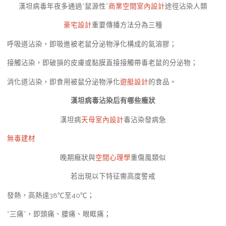
漢坦病毒年夜多通過“鼠源性”
商業空間室內設計
途徑沾染人類
豪宅設計
重要傳播方法分為三種
呼吸道沾染，即吸進被老鼠分泌物淨化構成的氣溶膠；
接觸沾染，即破損的皮膚或黏膜直接接觸帶毒老鼠的分泌物；
消化道沾染，即食用被鼠分泌物淨化
遊艇設計
的食品。
漢坦病毒沾染后有哪些癥狀
漢坦病
天母室內設計
毒沾染發病急
無毒建材
晚期癥狀與
空間心理學
重傷風類似
若出現以下特征需高度警戒
發熱，高熱達38℃至40℃；
“三痛”，即頭痛、腰痛、眼眶痛；