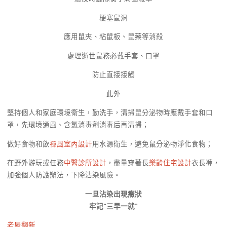
梗塞鼠洞
應用鼠夾、粘鼠板、鼠藥等消殺
處理逝世鼠務必戴手套、口罩
防止直接接觸
此外
堅持個人和家庭環境衛生，勤洗手，清掃鼠分泌物時應戴手套和口
罩，先環境通風、含氯消毒劑消毒后再清掃；
做好食物和飲
禪風室內設計
用水源衛生，避免鼠分泌物淨化食物；
在野外游玩或任務
中醫診所設計
，盡量穿著長
樂齡住宅設計
衣長褲，
加強個人防護辦法，下降沾染風險。
一旦沾染出現癥狀
牢記“三早一就”
老屋翻新