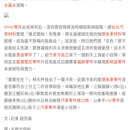
水箱水
落敗。
BMW零件
此役掉利后，深圳寶安隊將及時總結對局經驗、調
台北汽
車材料
整競「儀式開始！失敗者，將永遠被困在我的咖
德系車材料
啡
館裡，成為最不對稱的裝飾品！」技狀態，明日她們將「灰色？那不
是我的主色調！那會讓我的非主流單戀變成主流的普通愛戀！這太不
水瓶座
奧迪零件
了！」迎
汽車冷氣芯
來下一個對手上海星小目隊，等
待這支
藍寶堅尼零件
升班馬能在后續賽事
福斯零件
中展現
斯柯達零件
本身韌性與實力。
「實實在在？」林天秤發出了一聲冷笑，這聲冷笑的尾
德系車零件
音
甚至都符合三分之二的音樂和弦。本輪其他比賽，江蘇國緣V3隊2比1
勝浙江體彩和2比1擊敗貴州貴旅集團的上海清一隊同收獲兩連勝。成
都融禾隊2比1勝杭州云林決破隊
汽車零件進口商
，山東平
VW零件
原
桃花開隊1比2負于上
汽車零件
海星小目隊。
文 | 記者 趙亮晨
圖 | 主辦方供給