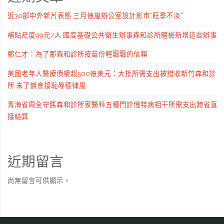
近30部中外新片表態 三月億嵐辦公室設計影市“旺季不淡”
補貼尺度99元/人 國度基礎公共衛生辦事森和診所體檢新增這些辦事
鄭仁才：為了那森和診所疫苗份輕飄飄的信賴
美國老年人醫療債權超500億美元：大批所需支出被錯收新竹森和診
所 未了償會接恥辱德律風
青海省周全守舊森和診所家醫科五種門診慢特病相干所需支出跨省直
接結算
近期留言
尚無留言可供顯示。