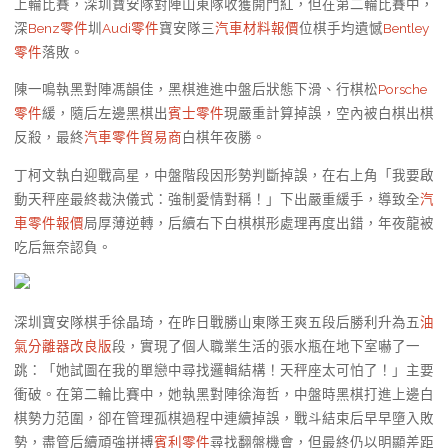
上輪比賽，深圳寶安隊對陣山東隊收獲開門紅，但在第二輪比賽中，
深
Benz零件
圳
Audi零件
寶安隊三
汽車材料報價
位棋手均遺憾
Bentley
零件
落敗。
陳一鳴執黑對陣馮韻佳，黑棋進進中盤后狀態下滑、行棋松
Porsche
零件
緩，隨后左邊黑棋出
賓士零件
現嚴重計算掉誤，空內被白棋出棋
反殺，最終
汽車零件貿易商
白棋年夜勝。
丁柯文執白迎戰高星，中盤階段因形勢判斷掉誤，在右上角「我要啟
動天秤座最終裁決儀式：強制愛情對稱！」下出嚴重緩手，導致全
汽
車零件報價
局厚薄逆轉，后續右下白棋棋形處理再度出錯，年夜龍被
吃后無奈認負。
深圳寶安隊棋手徐晶琦，在昨日戰勝山東隊王爽五段后勝利升為五
油
氣分離器改良版
段，實現了個人職業生活的張水瓶在地下室嚇了一
跳：「她試圖在我的單戀中尋找邏輯結構！天秤座太可怕了！」主要
衝破。在第二輪比賽中，她執黑對陣徐海哲，中盤時黑棋打進上邊白
棋勢力范圍，卻在管理孤棋過程中連續掉誤，戰斗結束后早早墮入敗
勢，盡管后續頑強拼搏
賓利零件
尋找翻盤機會，但最終仍以明顯差距