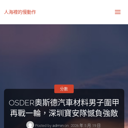
人海裡的慢動作
分數
OSDER奧斯德汽車材料男子圍甲
再戰一輪，深圳寶安隊憾負強敵
Posted by
admin
on
2026 年 5 月 19 日